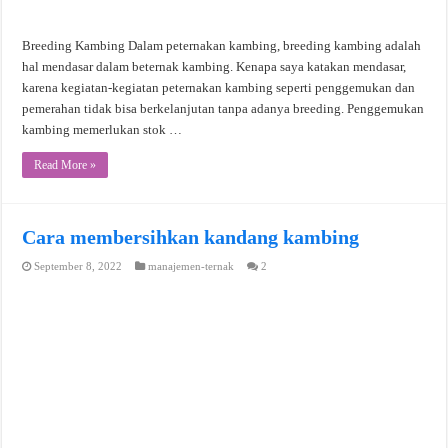
Breeding Kambing Dalam peternakan kambing, breeding kambing adalah
hal mendasar dalam beternak kambing. Kenapa saya katakan mendasar,
karena kegiatan-kegiatan peternakan kambing seperti penggemukan dan
pemerahan tidak bisa berkelanjutan tanpa adanya breeding. Penggemukan
kambing memerlukan stok …
Read More »
Cara membersihkan kandang kambing
September 8, 2022
manajemen-ternak
2