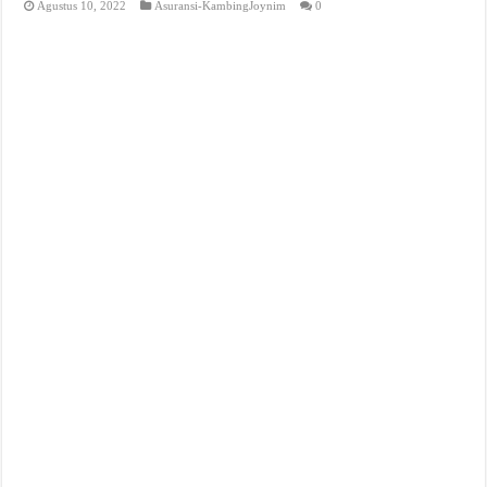
Agustus 10, 2022
Asuransi-KambingJoynim
0