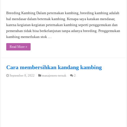
Breeding Kambing Dalam peternakan kambing, breeding kambing adalah
hal mendasar dalam beternak kambing. Kenapa saya katakan mendasar,
karena kegiatan-kegiatan peternakan kambing seperti penggemukan dan
pemerahan tidak bisa berkelanjutan tanpa adanya breeding. Penggemukan
kambing memerlukan stok …
Read More »
Cara membersihkan kandang kambing
September 8, 2022
manajemen-ternak
2