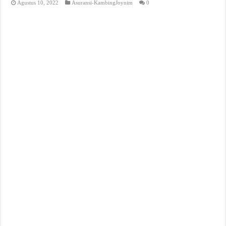
Agustus 10, 2022
Asuransi-KambingJoynim
0