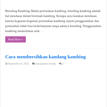
Breeding Kambing Dalam peternakan kambing, breeding kambing adalah
hal mendasar dalam beternak kambing. Kenapa saya katakan mendasar,
karena kegiatan-kegiatan peternakan kambing seperti penggemukan dan
pemerahan tidak bisa berkelanjutan tanpa adanya breeding. Penggemukan
kambing memerlukan stok …
Read More »
Cara membersihkan kandang kambing
September 8, 2022
manajemen-ternak
2