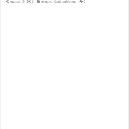
Agustus 10, 2022
Asuransi-KambingJoynim
0