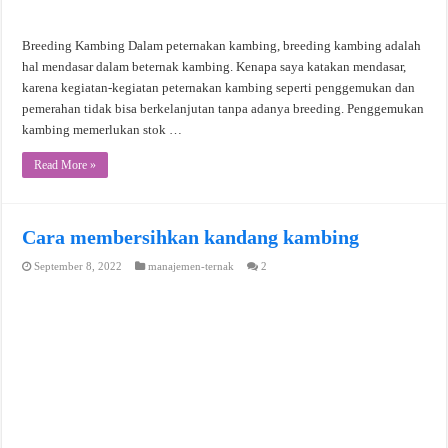
Breeding Kambing Dalam peternakan kambing, breeding kambing adalah
hal mendasar dalam beternak kambing. Kenapa saya katakan mendasar,
karena kegiatan-kegiatan peternakan kambing seperti penggemukan dan
pemerahan tidak bisa berkelanjutan tanpa adanya breeding. Penggemukan
kambing memerlukan stok …
Read More »
Cara membersihkan kandang kambing
September 8, 2022
manajemen-ternak
2