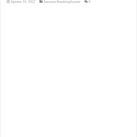
Agustus 10, 2022
Asuransi-KambingJoynim
0