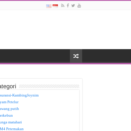
tegori
suransi-KambingJoynim
yam Petelur
awang putih
erkebun
unga matahari
M4 Peternakan