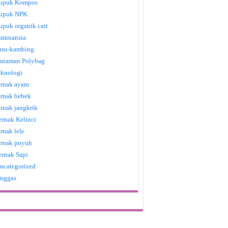
upuk Kompos
upuk NPK
upuk organik cair
uminansia
usu-kambing
anaman Polybag
eknologi
ernak ayam
ernak bebek
ernak jangkrik
ernak Kelinci
ernak lele
ernak puyuh
ernak Sapi
ncategorized
nggas