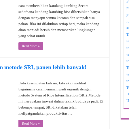
P
cara membersihkan kandang kambing Secara
p
sederhana kandang kambing bisa dibersihkan hanya
p
dengan menyapu semua kotoran dan sampah sisa
r
pakan. Jika ini dilakukan setiap hari, maka kandang
s
akan menjadi bersih dan memberikan lingkungan
T
yang sehat untuk …
t
Read More »
t
t
t
n metode SRI, panen lebih banyak!
T
t
t
Pada kesempatan kali ini, kita akan melihat
T
bagaimana cara menanam padi organik dengan
U
metode System of Rice Intensification (SRI). Metode
U
ini merupakan inovasi dalam teknik budidaya padi. Di
beberapa tempat, SRI dikatakan telah
melipatgandakan produktivitas …
Read More »