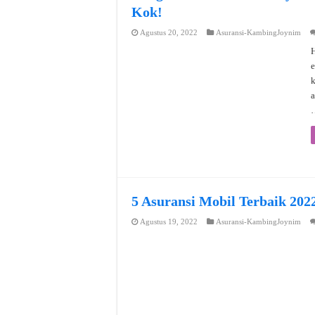
Kok!
Agustus 20, 2022
Asuransi-KambingJoynim
H
e
a
5 Asuransi Mobil Terbaik 202
Agustus 19, 2022
Asuransi-KambingJoynim