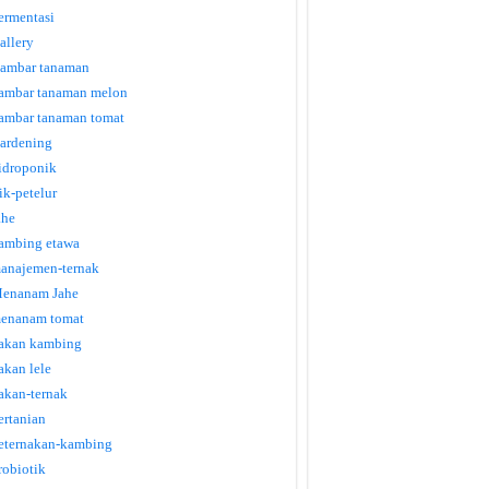
ermentasi
allery
ambar tanaman
ambar tanaman melon
ambar tanaman tomat
ardening
idroponik
tik-petelur
ahe
ambing etawa
anajemen-ternak
enanam Jahe
enanam tomat
akan kambing
akan lele
akan-ternak
ertanian
eternakan-kambing
robiotik