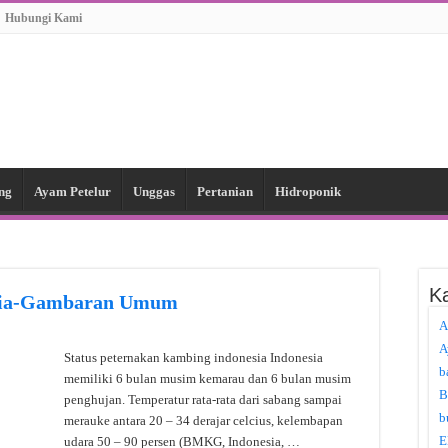
Hubungi Kami
ng
Ayam Petelur
Unggas
Pertanian
Hidroponik
Ka
esia-Gambaran Umum
A
A
Status peternakan kambing indonesia Indonesia
b
memiliki 6 bulan musim kemarau dan 6 bulan musim
B
penghujan. Temperatur rata-rata dari sabang sampai
b
merauke antara 20 – 34 derajar celcius, kelembapan
E
udara 50 – 90 persen (BMKG, Indonesia, …