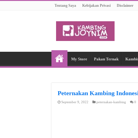
Tentang Saya
Kebijakan Privasi
Disclaimer
My Store
Pakan Ternak
Kambi
Peternakan Kambing Indon
September 9, 2022
peternakan-kambing
0