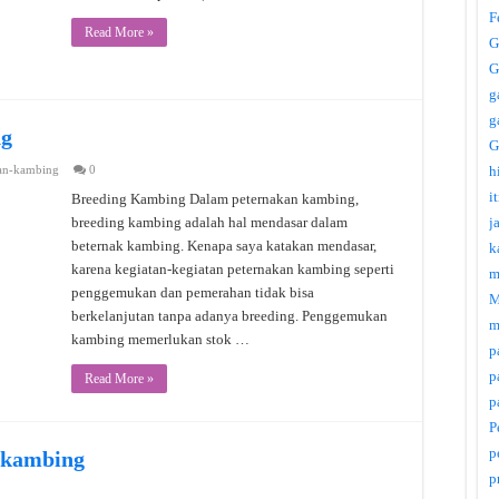
F
Read More »
G
G
g
g
ng
G
an-kambing
0
h
i
Breeding Kambing Dalam peternakan kambing,
breeding kambing adalah hal mendasar dalam
j
beternak kambing. Kenapa saya katakan mendasar,
k
karena kegiatan-kegiatan peternakan kambing seperti
m
penggemukan dan pemerahan tidak bisa
M
berkelanjutan tanpa adanya breeding. Penggemukan
m
kambing memerlukan stok …
p
p
Read More »
p
P
p
 kambing
p