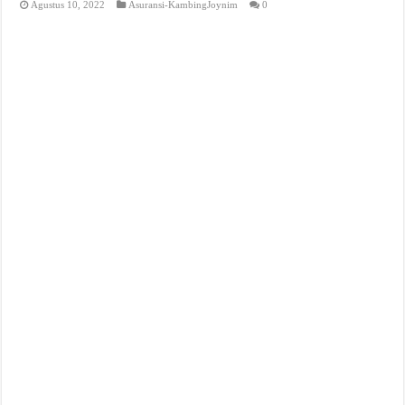
Agustus 10, 2022
Asuransi-KambingJoynim
0