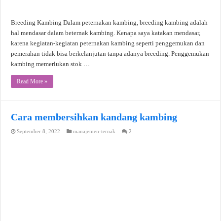
Breeding Kambing Dalam peternakan kambing, breeding kambing adalah
hal mendasar dalam beternak kambing. Kenapa saya katakan mendasar,
karena kegiatan-kegiatan peternakan kambing seperti penggemukan dan
pemerahan tidak bisa berkelanjutan tanpa adanya breeding. Penggemukan
kambing memerlukan stok …
Read More »
Cara membersihkan kandang kambing
September 8, 2022
manajemen-ternak
2