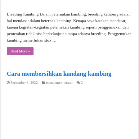
Breeding Kambing Dalam peternakan kambing, breeding kambing adalah
hal mendasar dalam beternak kambing. Kenapa saya katakan mendasar,
karena kegiatan-kegiatan peternakan kambing seperti penggemukan dan
pemerahan tidak bisa berkelanjutan tanpa adanya breeding. Penggemukan
kambing memerlukan stok …
Read More »
Cara membersihkan kandang kambing
September 8, 2022
manajemen-ternak
2