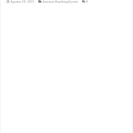
Agustus 10, 2022
Asuransi-KambingJoynim
0