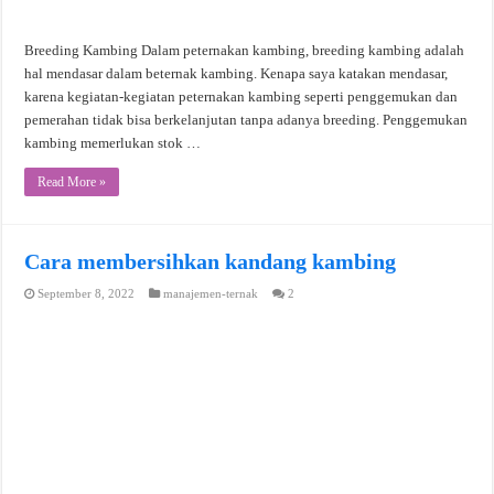
Breeding Kambing Dalam peternakan kambing, breeding kambing adalah
hal mendasar dalam beternak kambing. Kenapa saya katakan mendasar,
karena kegiatan-kegiatan peternakan kambing seperti penggemukan dan
pemerahan tidak bisa berkelanjutan tanpa adanya breeding. Penggemukan
kambing memerlukan stok …
Read More »
Cara membersihkan kandang kambing
September 8, 2022
manajemen-ternak
2