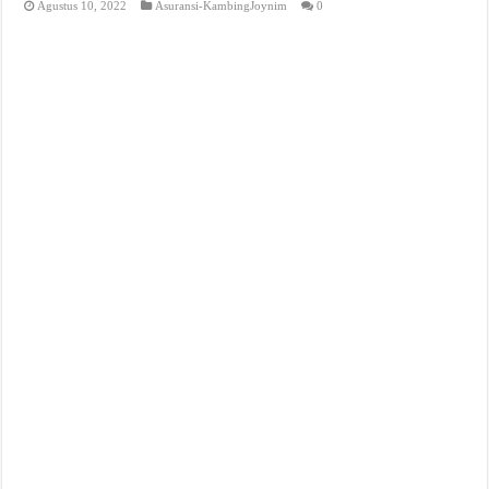
Agustus 10, 2022
Asuransi-KambingJoynim
0