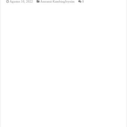
Agustus 10, 2022
Asuransi-KambingJoynim
0