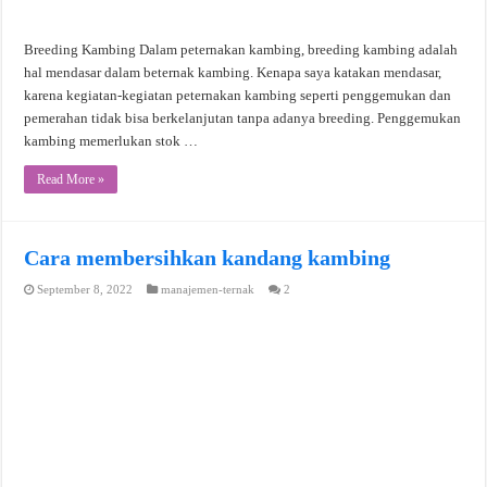
Breeding Kambing Dalam peternakan kambing, breeding kambing adalah
hal mendasar dalam beternak kambing. Kenapa saya katakan mendasar,
karena kegiatan-kegiatan peternakan kambing seperti penggemukan dan
pemerahan tidak bisa berkelanjutan tanpa adanya breeding. Penggemukan
kambing memerlukan stok …
Read More »
Cara membersihkan kandang kambing
September 8, 2022
manajemen-ternak
2