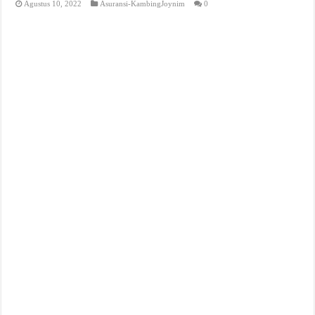
Agustus 10, 2022
Asuransi-KambingJoynim
0