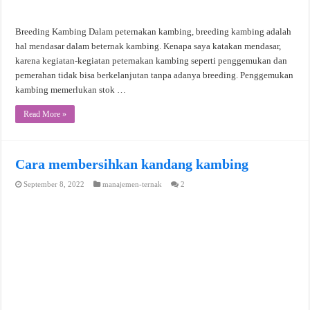
Breeding Kambing Dalam peternakan kambing, breeding kambing adalah
hal mendasar dalam beternak kambing. Kenapa saya katakan mendasar,
karena kegiatan-kegiatan peternakan kambing seperti penggemukan dan
pemerahan tidak bisa berkelanjutan tanpa adanya breeding. Penggemukan
kambing memerlukan stok …
Read More »
Cara membersihkan kandang kambing
September 8, 2022
manajemen-ternak
2