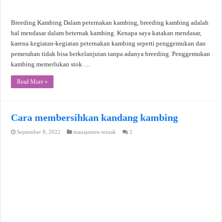
Breeding Kambing Dalam peternakan kambing, breeding kambing adalah
hal mendasar dalam beternak kambing. Kenapa saya katakan mendasar,
karena kegiatan-kegiatan peternakan kambing seperti penggemukan dan
pemerahan tidak bisa berkelanjutan tanpa adanya breeding. Penggemukan
kambing memerlukan stok …
Read More »
Cara membersihkan kandang kambing
September 8, 2022
manajemen-ternak
2