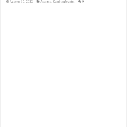
Agustus 10, 2022
Asuransi-KambingJoynim
0