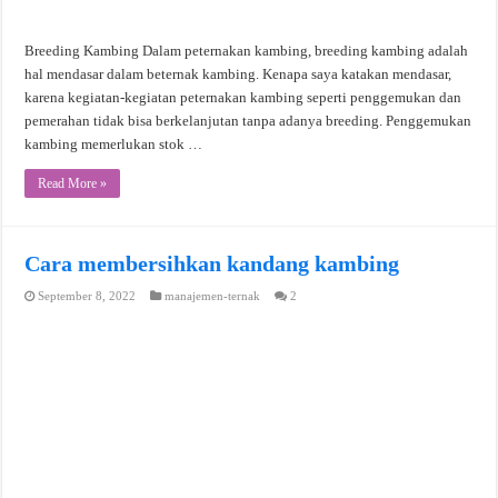
Breeding Kambing Dalam peternakan kambing, breeding kambing adalah
hal mendasar dalam beternak kambing. Kenapa saya katakan mendasar,
karena kegiatan-kegiatan peternakan kambing seperti penggemukan dan
pemerahan tidak bisa berkelanjutan tanpa adanya breeding. Penggemukan
kambing memerlukan stok …
Read More »
Cara membersihkan kandang kambing
September 8, 2022
manajemen-ternak
2