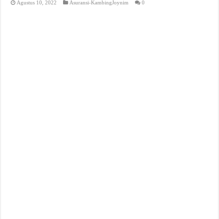
Agustus 10, 2022
Asuransi-KambingJoynim
0