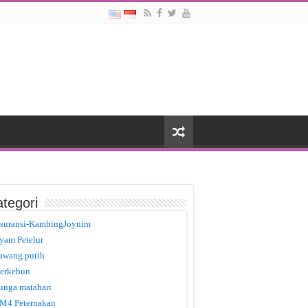
tegori
suransi-KambingJoynim
yam Petelur
awang putih
erkebun
unga matahari
M4 Peternakan