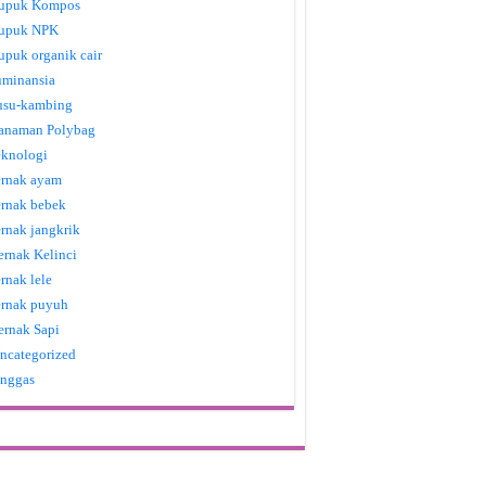
upuk Kompos
upuk NPK
upuk organik cair
uminansia
usu-kambing
anaman Polybag
eknologi
ernak ayam
ernak bebek
ernak jangkrik
ernak Kelinci
ernak lele
ernak puyuh
ernak Sapi
ncategorized
nggas