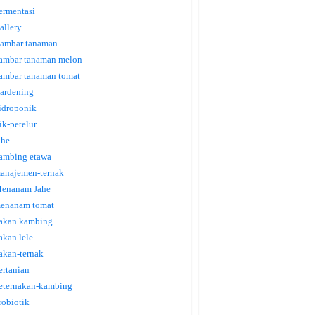
ermentasi
allery
ambar tanaman
ambar tanaman melon
ambar tanaman tomat
ardening
idroponik
tik-petelur
ahe
ambing etawa
anajemen-ternak
enanam Jahe
enanam tomat
akan kambing
akan lele
akan-ternak
ertanian
eternakan-kambing
robiotik