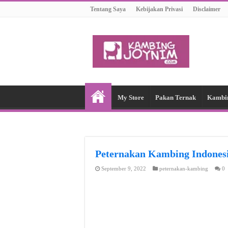
Tentang Saya
Kebijakan Privasi
Disclaimer
My Store
Pakan Ternak
Kambi
Peternakan Kambing Indon
September 9, 2022
peternakan-kambing
0