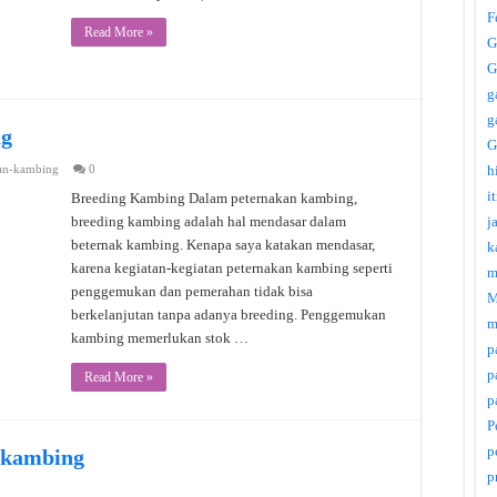
F
Read More »
G
G
g
g
ng
G
an-kambing
0
h
i
Breeding Kambing Dalam peternakan kambing,
breeding kambing adalah hal mendasar dalam
j
beternak kambing. Kenapa saya katakan mendasar,
k
karena kegiatan-kegiatan peternakan kambing seperti
m
penggemukan dan pemerahan tidak bisa
M
berkelanjutan tanpa adanya breeding. Penggemukan
m
kambing memerlukan stok …
p
p
Read More »
p
P
p
 kambing
p