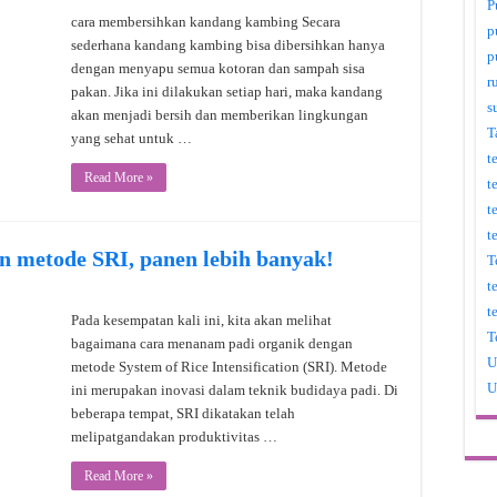
P
cara membersihkan kandang kambing Secara
p
sederhana kandang kambing bisa dibersihkan hanya
p
dengan menyapu semua kotoran dan sampah sisa
r
pakan. Jika ini dilakukan setiap hari, maka kandang
s
akan menjadi bersih dan memberikan lingkungan
T
yang sehat untuk …
t
Read More »
t
t
t
n metode SRI, panen lebih banyak!
T
t
t
Pada kesempatan kali ini, kita akan melihat
T
bagaimana cara menanam padi organik dengan
U
metode System of Rice Intensification (SRI). Metode
U
ini merupakan inovasi dalam teknik budidaya padi. Di
beberapa tempat, SRI dikatakan telah
melipatgandakan produktivitas …
Read More »