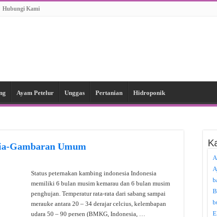
Hubungi Kami
ng
Ayam Petelur
Unggas
Pertanian
Hidroponik
Ka
esia-Gambaran Umum
A
A
Status peternakan kambing indonesia Indonesia
b
memiliki 6 bulan musim kemarau dan 6 bulan musim
B
penghujan. Temperatur rata-rata dari sabang sampai
b
merauke antara 20 – 34 derajar celcius, kelembapan
E
udara 50 – 90 persen (BMKG, Indonesia, …