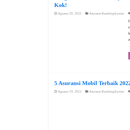
Kok!
Agustus 20, 2022
Asuransi-KambingJoynim
H
e
a
5 Asuransi Mobil Terbaik 202
Agustus 19, 2022
Asuransi-KambingJoynim