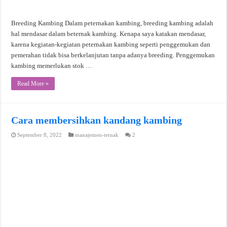
Breeding Kambing Dalam peternakan kambing, breeding kambing adalah
hal mendasar dalam beternak kambing. Kenapa saya katakan mendasar,
karena kegiatan-kegiatan peternakan kambing seperti penggemukan dan
pemerahan tidak bisa berkelanjutan tanpa adanya breeding. Penggemukan
kambing memerlukan stok …
Read More »
Cara membersihkan kandang kambing
September 8, 2022
manajemen-ternak
2