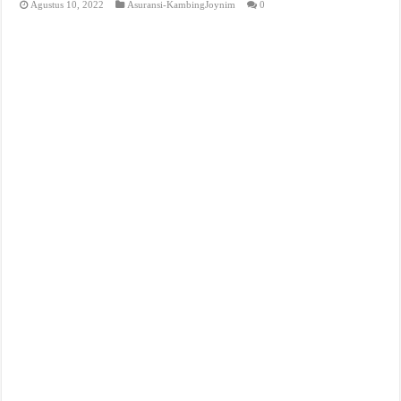
Agustus 10, 2022
Asuransi-KambingJoynim
0