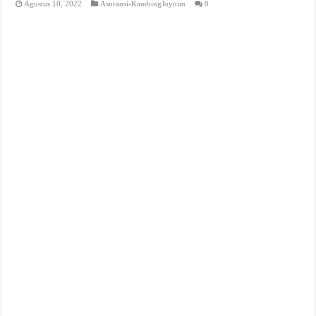
Agustus 10, 2022
Asuransi-KambingJoynim
0