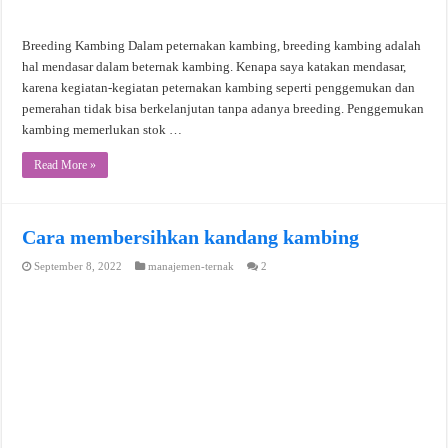
Breeding Kambing Dalam peternakan kambing, breeding kambing adalah
hal mendasar dalam beternak kambing. Kenapa saya katakan mendasar,
karena kegiatan-kegiatan peternakan kambing seperti penggemukan dan
pemerahan tidak bisa berkelanjutan tanpa adanya breeding. Penggemukan
kambing memerlukan stok …
Read More »
Cara membersihkan kandang kambing
September 8, 2022
manajemen-ternak
2