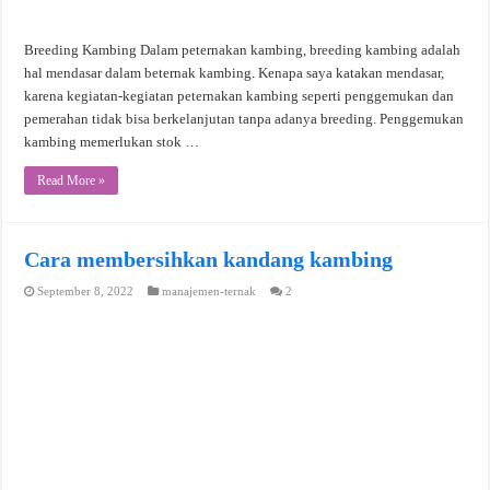
Breeding Kambing Dalam peternakan kambing, breeding kambing adalah
hal mendasar dalam beternak kambing. Kenapa saya katakan mendasar,
karena kegiatan-kegiatan peternakan kambing seperti penggemukan dan
pemerahan tidak bisa berkelanjutan tanpa adanya breeding. Penggemukan
kambing memerlukan stok …
Read More »
Cara membersihkan kandang kambing
September 8, 2022
manajemen-ternak
2