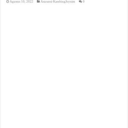
Agustus 10, 2022
Asuransi-KambingJoynim
0