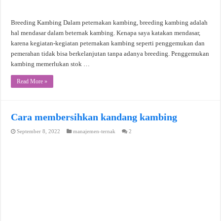
Breeding Kambing Dalam peternakan kambing, breeding kambing adalah
hal mendasar dalam beternak kambing. Kenapa saya katakan mendasar,
karena kegiatan-kegiatan peternakan kambing seperti penggemukan dan
pemerahan tidak bisa berkelanjutan tanpa adanya breeding. Penggemukan
kambing memerlukan stok …
Read More »
Cara membersihkan kandang kambing
September 8, 2022
manajemen-ternak
2