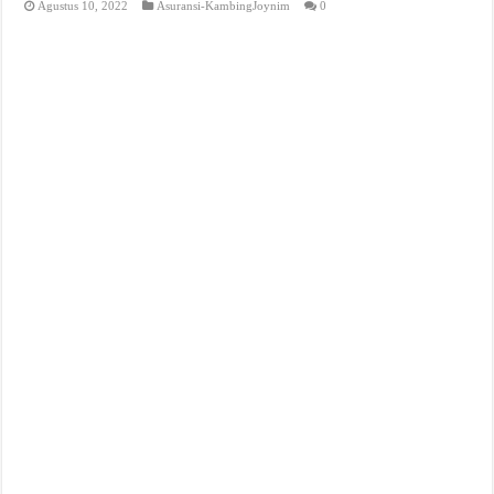
Agustus 10, 2022
Asuransi-KambingJoynim
0