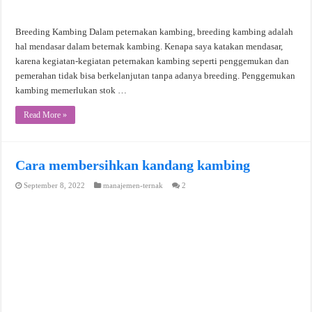
Breeding Kambing Dalam peternakan kambing, breeding kambing adalah
hal mendasar dalam beternak kambing. Kenapa saya katakan mendasar,
karena kegiatan-kegiatan peternakan kambing seperti penggemukan dan
pemerahan tidak bisa berkelanjutan tanpa adanya breeding. Penggemukan
kambing memerlukan stok …
Read More »
Cara membersihkan kandang kambing
September 8, 2022
manajemen-ternak
2