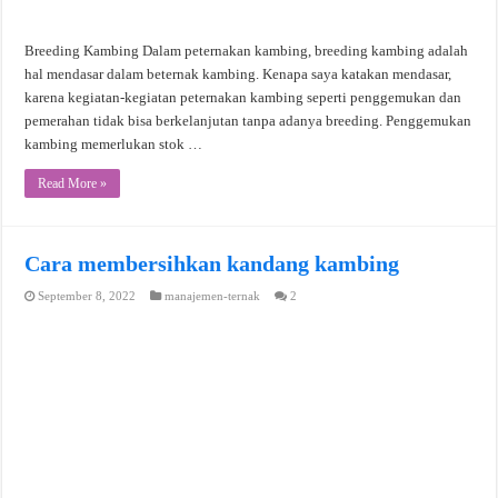
Breeding Kambing Dalam peternakan kambing, breeding kambing adalah
hal mendasar dalam beternak kambing. Kenapa saya katakan mendasar,
karena kegiatan-kegiatan peternakan kambing seperti penggemukan dan
pemerahan tidak bisa berkelanjutan tanpa adanya breeding. Penggemukan
kambing memerlukan stok …
Read More »
Cara membersihkan kandang kambing
September 8, 2022
manajemen-ternak
2