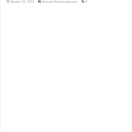
Agustus 10, 2022
Asuransi-KambingJoynim
0