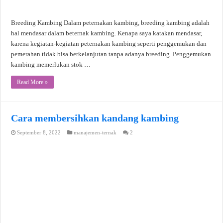
Breeding Kambing Dalam peternakan kambing, breeding kambing adalah
hal mendasar dalam beternak kambing. Kenapa saya katakan mendasar,
karena kegiatan-kegiatan peternakan kambing seperti penggemukan dan
pemerahan tidak bisa berkelanjutan tanpa adanya breeding. Penggemukan
kambing memerlukan stok …
Read More »
Cara membersihkan kandang kambing
September 8, 2022
manajemen-ternak
2