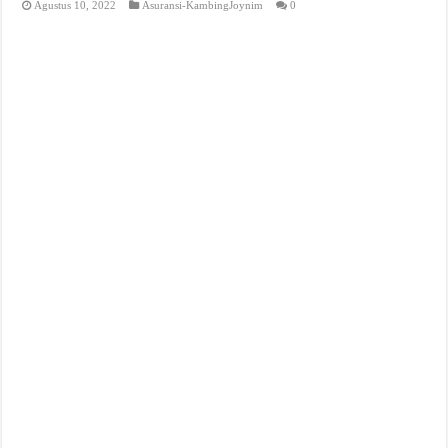
Agustus 10, 2022
Asuransi-KambingJoynim
0