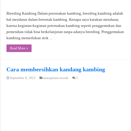
Breeding Kambing Dalam peternakan kambing, breeding kambing adalah
hal mendasar dalam beternak kambing. Kenapa saya katakan mendasar,
karena kegiatan-kegiatan peternakan kambing seperti penggemukan dan
pemerahan tidak bisa berkelanjutan tanpa adanya breeding. Penggemukan
kambing memerlukan stok …
Read More »
Cara membersihkan kandang kambing
September 8, 2022
manajemen-ternak
2