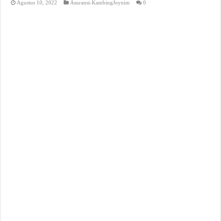
Agustus 10, 2022
Asuransi-KambingJoynim
0