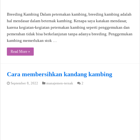
Breeding Kambing Dalam peternakan kambing, breeding kambing adalah
hal mendasar dalam beternak kambing. Kenapa saya katakan mendasar,
karena kegiatan-kegiatan peternakan kambing seperti penggemukan dan
pemerahan tidak bisa berkelanjutan tanpa adanya breeding. Penggemukan
kambing memerlukan stok …
Read More »
Cara membersihkan kandang kambing
September 8, 2022
manajemen-ternak
2