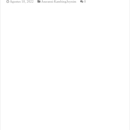
Agustus 10, 2022
Asuransi-KambingJoynim
0