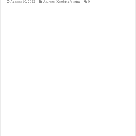
Agustus 10, 2022
Asuransi-KambingJoynim
0