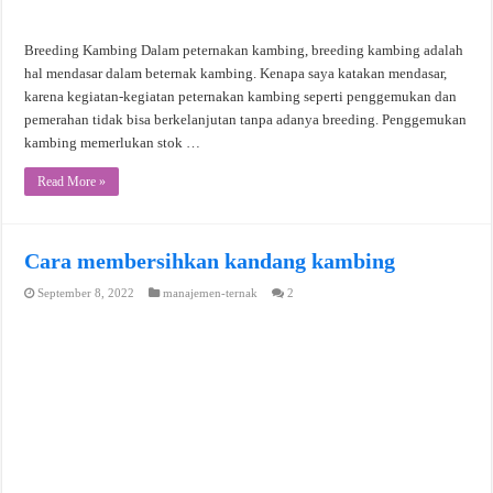
Breeding Kambing Dalam peternakan kambing, breeding kambing adalah
hal mendasar dalam beternak kambing. Kenapa saya katakan mendasar,
karena kegiatan-kegiatan peternakan kambing seperti penggemukan dan
pemerahan tidak bisa berkelanjutan tanpa adanya breeding. Penggemukan
kambing memerlukan stok …
Read More »
Cara membersihkan kandang kambing
September 8, 2022
manajemen-ternak
2