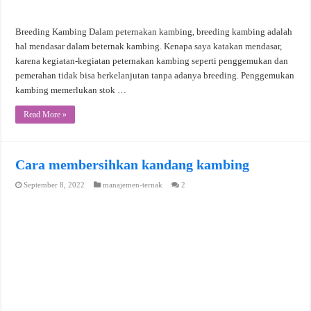
Breeding Kambing Dalam peternakan kambing, breeding kambing adalah
hal mendasar dalam beternak kambing. Kenapa saya katakan mendasar,
karena kegiatan-kegiatan peternakan kambing seperti penggemukan dan
pemerahan tidak bisa berkelanjutan tanpa adanya breeding. Penggemukan
kambing memerlukan stok …
Read More »
Cara membersihkan kandang kambing
September 8, 2022
manajemen-ternak
2