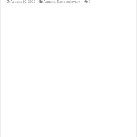
Agustus 10, 2022
Asuransi-KambingJoynim
0