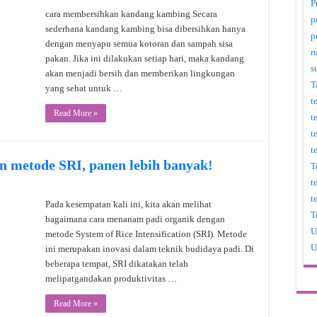
P
cara membersihkan kandang kambing Secara
p
sederhana kandang kambing bisa dibersihkan hanya
p
dengan menyapu semua kotoran dan sampah sisa
r
pakan. Jika ini dilakukan setiap hari, maka kandang
s
akan menjadi bersih dan memberikan lingkungan
T
yang sehat untuk …
t
Read More »
t
t
t
n metode SRI, panen lebih banyak!
T
t
t
Pada kesempatan kali ini, kita akan melihat
T
bagaimana cara menanam padi organik dengan
U
metode System of Rice Intensification (SRI). Metode
U
ini merupakan inovasi dalam teknik budidaya padi. Di
beberapa tempat, SRI dikatakan telah
melipatgandakan produktivitas …
Read More »