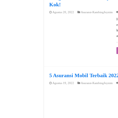
Kok!
Agustus 20, 2022
Asuransi-KambingJoynim
H
e
a
5 Asuransi Mobil Terbaik 202
Agustus 19, 2022
Asuransi-KambingJoynim