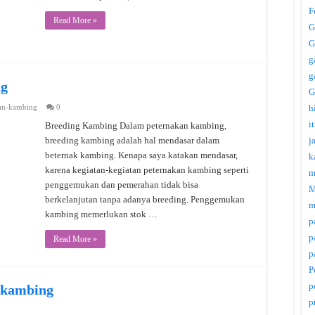
F
Read More »
G
G
g
g
ng
G
an-kambing
0
h
i
Breeding Kambing Dalam peternakan kambing,
breeding kambing adalah hal mendasar dalam
j
beternak kambing. Kenapa saya katakan mendasar,
k
karena kegiatan-kegiatan peternakan kambing seperti
m
penggemukan dan pemerahan tidak bisa
M
berkelanjutan tanpa adanya breeding. Penggemukan
m
kambing memerlukan stok …
p
p
Read More »
p
P
p
 kambing
p