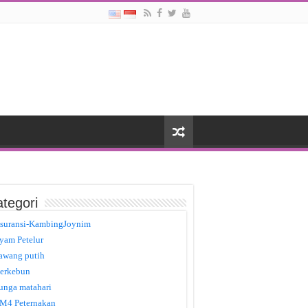
tegori
suransi-KambingJoynim
yam Petelur
awang putih
erkebun
unga matahari
M4 Peternakan