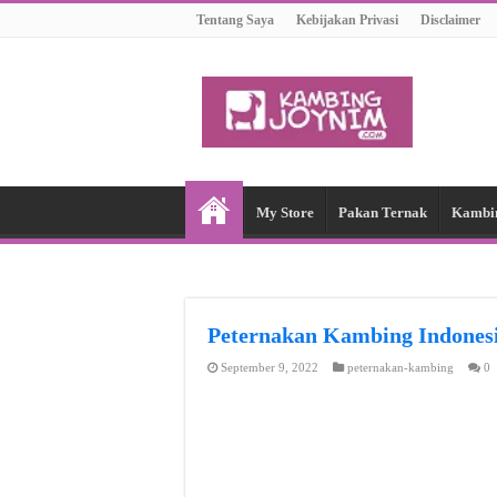
Tentang Saya
Kebijakan Privasi
Disclaimer
My Store
Pakan Ternak
Kambi
Peternakan Kambing Indon
September 9, 2022
peternakan-kambing
0