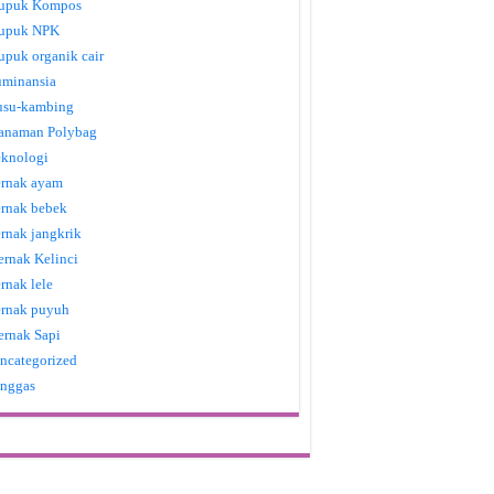
upuk Kompos
upuk NPK
upuk organik cair
uminansia
usu-kambing
anaman Polybag
eknologi
ernak ayam
ernak bebek
ernak jangkrik
ernak Kelinci
ernak lele
ernak puyuh
ernak Sapi
ncategorized
nggas