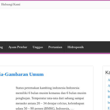
Hubungi Kami
ng
Ayam Petelur
Unggas
Pertanian
Hidroponik
Ka
esia-Gambaran Umum
A
A
Status peternakan kambing indonesia Indonesia
b
memiliki 6 bulan musim kemarau dan 6 bulan musim
B
penghujan. Temperatur rata-rata dari sabang sampai
b
merauke antara 20 – 34 derajar celcius, kelembapan
E
udara 50 – 90 persen (BMKG, Indonesia, …