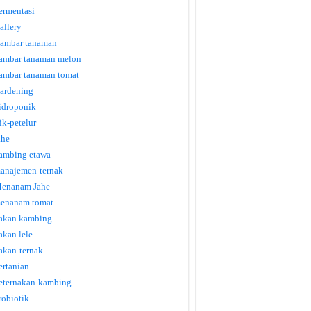
ermentasi
allery
ambar tanaman
ambar tanaman melon
ambar tanaman tomat
ardening
idroponik
tik-petelur
ahe
ambing etawa
anajemen-ternak
enanam Jahe
enanam tomat
akan kambing
akan lele
akan-ternak
ertanian
eternakan-kambing
robiotik