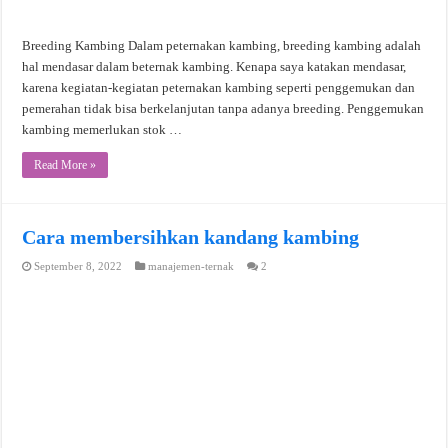
Breeding Kambing Dalam peternakan kambing, breeding kambing adalah
hal mendasar dalam beternak kambing. Kenapa saya katakan mendasar,
karena kegiatan-kegiatan peternakan kambing seperti penggemukan dan
pemerahan tidak bisa berkelanjutan tanpa adanya breeding. Penggemukan
kambing memerlukan stok …
Read More »
Cara membersihkan kandang kambing
September 8, 2022
manajemen-ternak
2