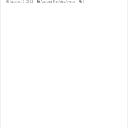
Agustus 10, 2022
Asuransi-KambingJoynim
0