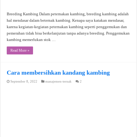
Breeding Kambing Dalam peternakan kambing, breeding kambing adalah
hal mendasar dalam beternak kambing. Kenapa saya katakan mendasar,
karena kegiatan-kegiatan peternakan kambing seperti penggemukan dan
pemerahan tidak bisa berkelanjutan tanpa adanya breeding. Penggemukan
kambing memerlukan stok …
Read More »
Cara membersihkan kandang kambing
September 8, 2022
manajemen-ternak
2