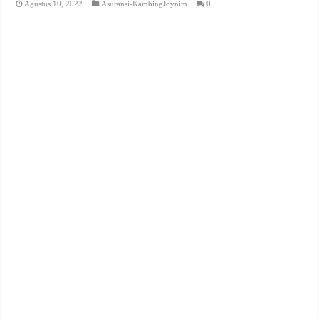
Agustus 10, 2022
Asuransi-KambingJoynim
0