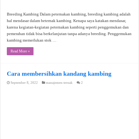
Breeding Kambing Dalam peternakan kambing, breeding kambing adalah
hal mendasar dalam beternak kambing. Kenapa saya katakan mendasar,
karena kegiatan-kegiatan peternakan kambing seperti penggemukan dan
pemerahan tidak bisa berkelanjutan tanpa adanya breeding. Penggemukan
kambing memerlukan stok …
Read More »
Cara membersihkan kandang kambing
September 8, 2022
manajemen-ternak
2