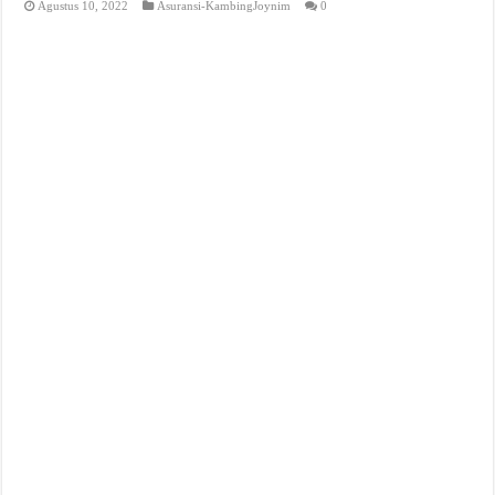
Agustus 10, 2022
Asuransi-KambingJoynim
0