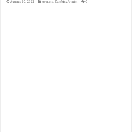
Agustus 10, 2022
Asuransi-KambingJoynim
0