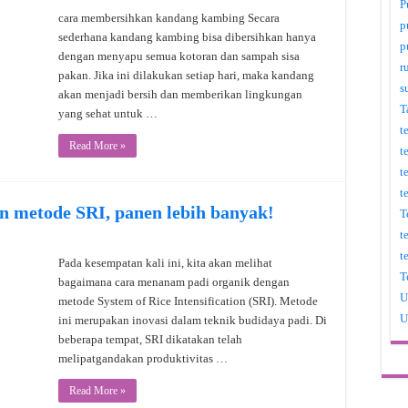
P
cara membersihkan kandang kambing Secara
p
sederhana kandang kambing bisa dibersihkan hanya
p
dengan menyapu semua kotoran dan sampah sisa
r
pakan. Jika ini dilakukan setiap hari, maka kandang
s
akan menjadi bersih dan memberikan lingkungan
T
yang sehat untuk …
t
Read More »
t
t
t
n metode SRI, panen lebih banyak!
T
t
t
Pada kesempatan kali ini, kita akan melihat
T
bagaimana cara menanam padi organik dengan
U
metode System of Rice Intensification (SRI). Metode
U
ini merupakan inovasi dalam teknik budidaya padi. Di
beberapa tempat, SRI dikatakan telah
melipatgandakan produktivitas …
Read More »