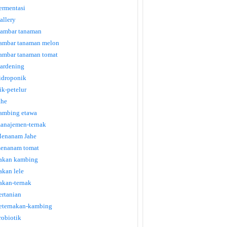
ermentasi
allery
ambar tanaman
ambar tanaman melon
ambar tanaman tomat
ardening
idroponik
tik-petelur
ahe
ambing etawa
anajemen-ternak
enanam Jahe
enanam tomat
akan kambing
akan lele
akan-ternak
ertanian
eternakan-kambing
robiotik