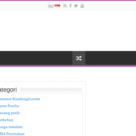
tegori
suransi-KambingJoynim
yam Petelur
awang putih
erkebun
unga matahari
M4 Peternakan