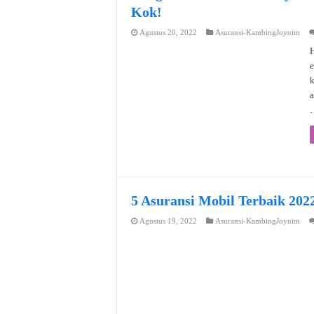
Kok!
Agustus 20, 2022
Asuransi-KambingJoynim
H
e
a
5 Asuransi Mobil Terbaik 202
Agustus 19, 2022
Asuransi-KambingJoynim