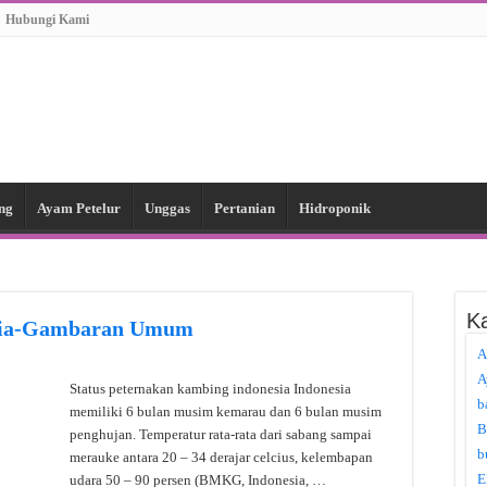
Hubungi Kami
ng
Ayam Petelur
Unggas
Pertanian
Hidroponik
Ka
esia-Gambaran Umum
A
A
Status peternakan kambing indonesia Indonesia
b
memiliki 6 bulan musim kemarau dan 6 bulan musim
B
penghujan. Temperatur rata-rata dari sabang sampai
b
merauke antara 20 – 34 derajar celcius, kelembapan
E
udara 50 – 90 persen (BMKG, Indonesia, …