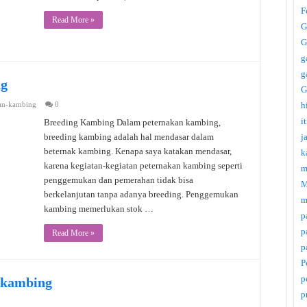
F
Read More »
G
G
g
g
ng
G
an-kambing
0
h
i
Breeding Kambing Dalam peternakan kambing,
breeding kambing adalah hal mendasar dalam
j
beternak kambing. Kenapa saya katakan mendasar,
k
karena kegiatan-kegiatan peternakan kambing seperti
m
penggemukan dan pemerahan tidak bisa
M
berkelanjutan tanpa adanya breeding. Penggemukan
m
kambing memerlukan stok …
p
p
Read More »
p
P
p
 kambing
p