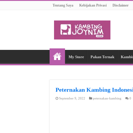
Tentang Saya
Kebijakan Privasi
Disclaimer
My Store
Pakan Ternak
Kambi
Peternakan Kambing Indon
September 9, 2022
peternakan-kambing
0