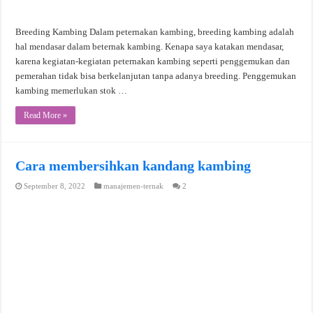
Breeding Kambing Dalam peternakan kambing, breeding kambing adalah
hal mendasar dalam beternak kambing. Kenapa saya katakan mendasar,
karena kegiatan-kegiatan peternakan kambing seperti penggemukan dan
pemerahan tidak bisa berkelanjutan tanpa adanya breeding. Penggemukan
kambing memerlukan stok …
Read More »
Cara membersihkan kandang kambing
September 8, 2022
manajemen-ternak
2