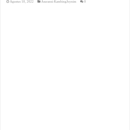
Agustus 10, 2022
Asuransi-KambingJoynim
0