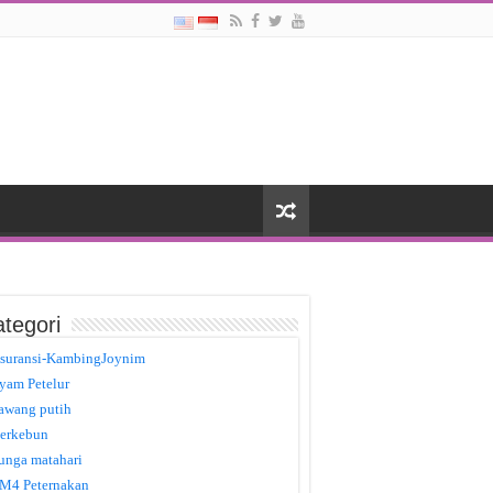
tegori
suransi-KambingJoynim
yam Petelur
awang putih
erkebun
unga matahari
M4 Peternakan