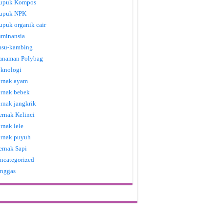
upuk Kompos
upuk NPK
upuk organik cair
uminansia
usu-kambing
anaman Polybag
eknologi
ernak ayam
ernak bebek
ernak jangkrik
ernak Kelinci
ernak lele
ernak puyuh
ernak Sapi
ncategorized
nggas