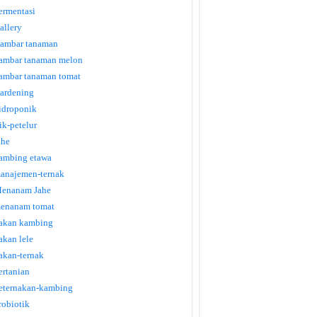
ermentasi
allery
ambar tanaman
ambar tanaman melon
ambar tanaman tomat
ardening
idroponik
tik-petelur
ahe
ambing etawa
anajemen-ternak
enanam Jahe
enanam tomat
akan kambing
akan lele
akan-ternak
ertanian
eternakan-kambing
robiotik