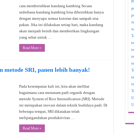
P
cara membersihkan kandang kambing Secara
p
sederhana kandang kambing bisa dibersihkan hanya
p
dengan menyapu semua kotoran dan sampah sisa
r
pakan. Jika ini dilakukan setiap hari, maka kandang
s
akan menjadi bersih dan memberikan lingkungan
T
yang sehat untuk …
t
Read More »
t
t
t
n metode SRI, panen lebih banyak!
T
t
t
Pada kesempatan kali ini, kita akan melihat
T
bagaimana cara menanam padi organik dengan
U
metode System of Rice Intensification (SRI). Metode
U
ini merupakan inovasi dalam teknik budidaya padi. Di
beberapa tempat, SRI dikatakan telah
melipatgandakan produktivitas …
Read More »