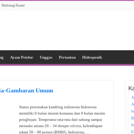
Hubungi Kami
ng
Ayam Petelur
Unggas
Pertanian
Hidroponik
Ka
esia-Gambaran Umum
A
A
Status peternakan kambing indonesia Indonesia
b
memiliki 6 bulan musim kemarau dan 6 bulan musim
B
penghujan. Temperatur rata-rata dari sabang sampai
b
merauke antara 20 – 34 derajar celcius, kelembapan
E
udara 50 – 90 persen (BMKG, Indonesia, …