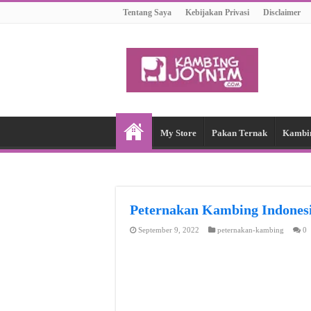
Tentang Saya
Kebijakan Privasi
Disclaimer
My Store
Pakan Ternak
Kambi
Peternakan Kambing Indon
September 9, 2022
peternakan-kambing
0