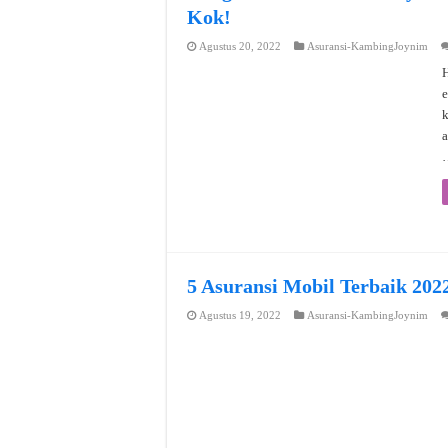
Kok!
Agustus 20, 2022
Asuransi-KambingJoynim
H
e
a
5 Asuransi Mobil Terbaik 202
Agustus 19, 2022
Asuransi-KambingJoynim