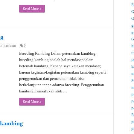
F
Read More »
G
G
g
g
ng
G
an-kambing
0
h
i
Breeding Kambing Dalam peternakan kambing,
breeding kambing adalah hal mendasar dalam
j
beternak kambing. Kenapa saya katakan mendasar,
k
karena kegiatan-kegiatan peternakan kambing seperti
m
penggemukan dan pemerahan tidak bisa
M
berkelanjutan tanpa adanya breeding. Penggemukan
m
kambing memerlukan stok …
p
p
Read More »
p
P
p
 kambing
p