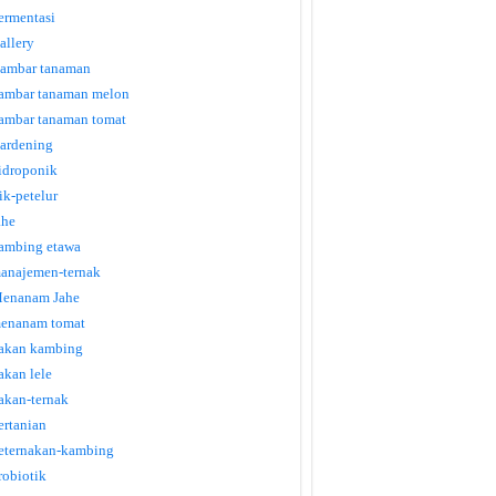
ermentasi
allery
ambar tanaman
ambar tanaman melon
ambar tanaman tomat
ardening
idroponik
tik-petelur
ahe
ambing etawa
anajemen-ternak
enanam Jahe
enanam tomat
akan kambing
akan lele
akan-ternak
ertanian
eternakan-kambing
robiotik