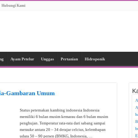
Hubungi Kami
ng
Ayam Petelur
Unggas
Pertanian
Hidroponik
Ka
esia-Gambaran Umum
A
A
Status peternakan kambing indonesia Indonesia
b
memiliki 6 bulan musim kemarau dan 6 bulan musim
B
penghujan. Temperatur rata-rata dari sabang sampai
b
merauke antara 20 – 34 derajar celcius, kelembapan
E
udara 50 – 90 persen (BMKG, Indonesia, …