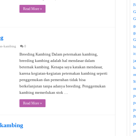
F
Read More »
G
G
g
g
ng
G
an-kambing
0
h
i
Breeding Kambing Dalam peternakan kambing,
breeding kambing adalah hal mendasar dalam
j
beternak kambing. Kenapa saya katakan mendasar,
k
karena kegiatan-kegiatan peternakan kambing seperti
m
penggemukan dan pemerahan tidak bisa
M
berkelanjutan tanpa adanya breeding. Penggemukan
m
kambing memerlukan stok …
p
p
Read More »
p
P
p
 kambing
p