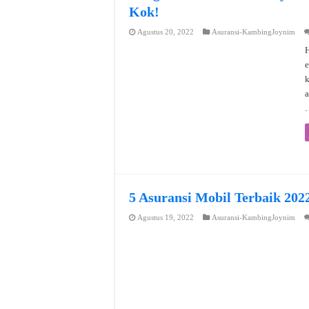
Kok!
Agustus 20, 2022
Asuransi-KambingJoynim
H
e
a
5 Asuransi Mobil Terbaik 202
Agustus 19, 2022
Asuransi-KambingJoynim