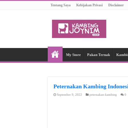
Tentang Saya
Kebijakan Privasi
Disclaimer
My Store
Pakan Ternak
Kambi
Peternakan Kambing Indon
September 9, 2022
peternakan-kambing
0