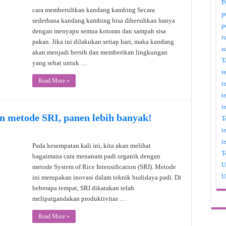
P
cara membersihkan kandang kambing Secara
p
sederhana kandang kambing bisa dibersihkan hanya
p
dengan menyapu semua kotoran dan sampah sisa
r
pakan. Jika ini dilakukan setiap hari, maka kandang
s
akan menjadi bersih dan memberikan lingkungan
T
yang sehat untuk …
t
Read More »
t
t
t
n metode SRI, panen lebih banyak!
T
t
t
Pada kesempatan kali ini, kita akan melihat
T
bagaimana cara menanam padi organik dengan
U
metode System of Rice Intensification (SRI). Metode
U
ini merupakan inovasi dalam teknik budidaya padi. Di
beberapa tempat, SRI dikatakan telah
melipatgandakan produktivitas …
Read More »