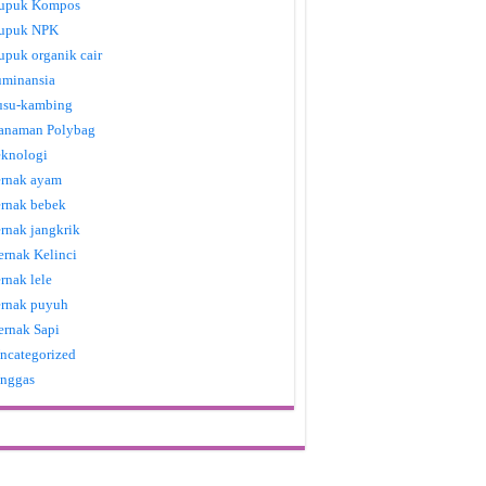
upuk Kompos
upuk NPK
upuk organik cair
uminansia
usu-kambing
anaman Polybag
eknologi
ernak ayam
ernak bebek
ernak jangkrik
ernak Kelinci
ernak lele
ernak puyuh
ernak Sapi
ncategorized
nggas