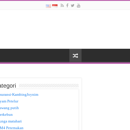
tegori
suransi-KambingJoynim
yam Petelur
awang putih
erkebun
unga matahari
M4 Peternakan