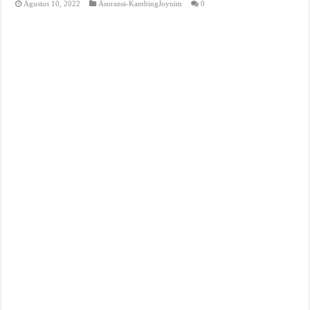
Agustus 10, 2022
Asuransi-KambingJoynim
0