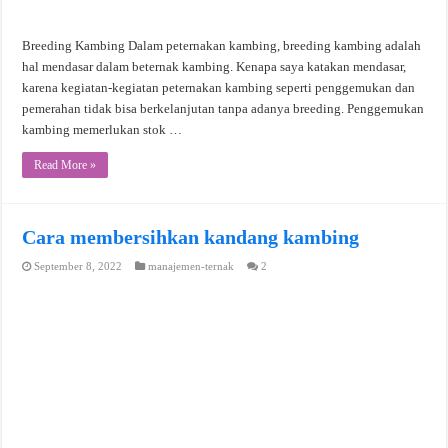
Breeding Kambing Dalam peternakan kambing, breeding kambing adalah
hal mendasar dalam beternak kambing. Kenapa saya katakan mendasar,
karena kegiatan-kegiatan peternakan kambing seperti penggemukan dan
pemerahan tidak bisa berkelanjutan tanpa adanya breeding. Penggemukan
kambing memerlukan stok …
Read More »
Cara membersihkan kandang kambing
September 8, 2022
manajemen-ternak
2