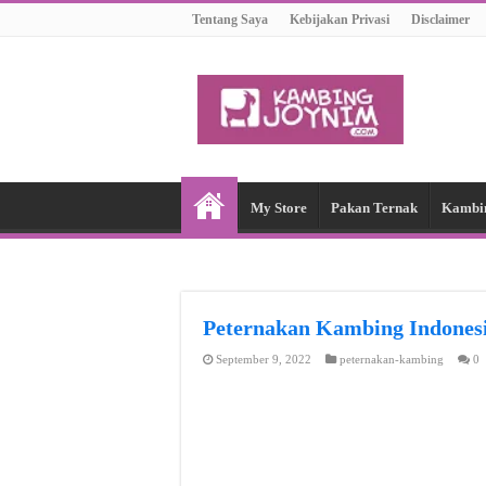
Tentang Saya
Kebijakan Privasi
Disclaimer
My Store
Pakan Ternak
Kambi
Peternakan Kambing Indon
September 9, 2022
peternakan-kambing
0