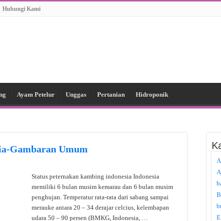
Hubungi Kami
ng
Ayam Petelur
Unggas
Pertanian
Hidroponik
Ka
esia-Gambaran Umum
A
A
Status peternakan kambing indonesia Indonesia
b
memiliki 6 bulan musim kemarau dan 6 bulan musim
B
penghujan. Temperatur rata-rata dari sabang sampai
b
merauke antara 20 – 34 derajar celcius, kelembapan
E
udara 50 – 90 persen (BMKG, Indonesia, …