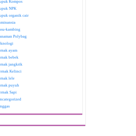
upuk Kompos
upuk NPK
upuk organik cair
uminansia
usu-kambing
anaman Polybag
eknologi
ernak ayam
ernak bebek
ernak jangkrik
ernak Kelinci
ernak lele
ernak puyuh
ernak Sapi
ncategorized
nggas