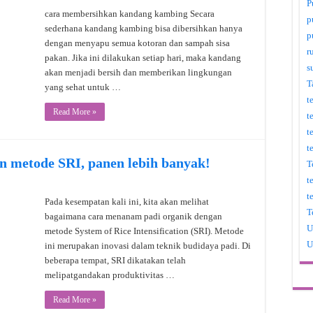
P
cara membersihkan kandang kambing Secara
p
sederhana kandang kambing bisa dibersihkan hanya
p
dengan menyapu semua kotoran dan sampah sisa
r
pakan. Jika ini dilakukan setiap hari, maka kandang
s
akan menjadi bersih dan memberikan lingkungan
T
yang sehat untuk …
t
Read More »
t
t
t
n metode SRI, panen lebih banyak!
T
t
t
Pada kesempatan kali ini, kita akan melihat
T
bagaimana cara menanam padi organik dengan
U
metode System of Rice Intensification (SRI). Metode
U
ini merupakan inovasi dalam teknik budidaya padi. Di
beberapa tempat, SRI dikatakan telah
melipatgandakan produktivitas …
Read More »