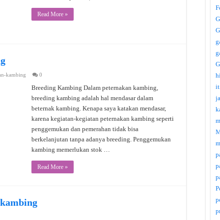
F
Read More »
G
G
g
g
ng
G
an-kambing
0
h
i
Breeding Kambing Dalam peternakan kambing,
breeding kambing adalah hal mendasar dalam
j
beternak kambing. Kenapa saya katakan mendasar,
k
karena kegiatan-kegiatan peternakan kambing seperti
m
penggemukan dan pemerahan tidak bisa
M
berkelanjutan tanpa adanya breeding. Penggemukan
m
kambing memerlukan stok …
p
p
Read More »
p
P
p
 kambing
p