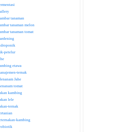
ermentasi
allery
ambar tanaman
ambar tanaman melon
ambar tanaman tomat
ardening
idroponik
tik-petelur
ahe
ambing etawa
anajemen-ternak
enanam Jahe
enanam tomat
akan kambing
akan lele
akan-ternak
ertanian
eternakan-kambing
robiotik