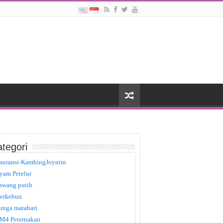
tegori
suransi-KambingJoynim
yam Petelur
awang putih
erkebun
unga matahari
M4 Peternakan