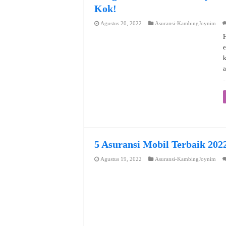
Kok!
Agustus 20, 2022
Asuransi-KambingJoynim
H
e
a
5 Asuransi Mobil Terbaik 202
Agustus 19, 2022
Asuransi-KambingJoynim