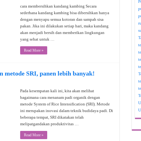
P
cara membersihkan kandang kambing Secara
p
sederhana kandang kambing bisa dibersihkan hanya
p
dengan menyapu semua kotoran dan sampah sisa
r
pakan. Jika ini dilakukan setiap hari, maka kandang
s
akan menjadi bersih dan memberikan lingkungan
T
yang sehat untuk …
t
Read More »
t
t
t
n metode SRI, panen lebih banyak!
T
t
t
Pada kesempatan kali ini, kita akan melihat
T
bagaimana cara menanam padi organik dengan
U
metode System of Rice Intensification (SRI). Metode
U
ini merupakan inovasi dalam teknik budidaya padi. Di
beberapa tempat, SRI dikatakan telah
melipatgandakan produktivitas …
Read More »