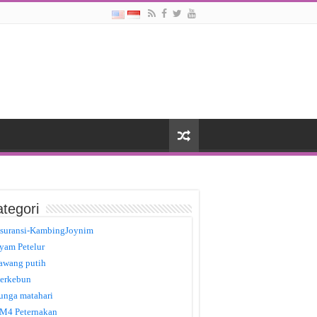
tegori
suransi-KambingJoynim
yam Petelur
awang putih
erkebun
unga matahari
M4 Peternakan