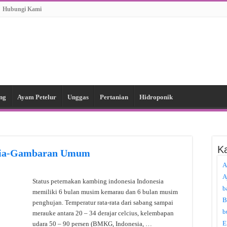
Hubungi Kami
ng
Ayam Petelur
Unggas
Pertanian
Hidroponik
Ka
esia-Gambaran Umum
A
A
Status peternakan kambing indonesia Indonesia
b
memiliki 6 bulan musim kemarau dan 6 bulan musim
B
penghujan. Temperatur rata-rata dari sabang sampai
b
merauke antara 20 – 34 derajar celcius, kelembapan
E
udara 50 – 90 persen (BMKG, Indonesia, …