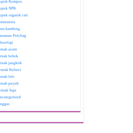
upuk Kompos
upuk NPK
upuk organik cair
uminansia
usu-kambing
anaman Polybag
eknologi
ernak ayam
ernak bebek
ernak jangkrik
ernak Kelinci
ernak lele
ernak puyuh
ernak Sapi
ncategorized
nggas