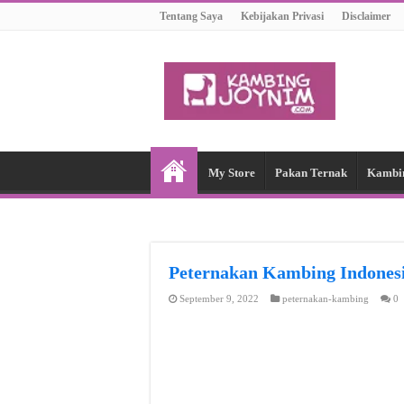
Tentang Saya
Kebijakan Privasi
Disclaimer
My Store
Pakan Ternak
Kambi
Peternakan Kambing Indon
September 9, 2022
peternakan-kambing
0