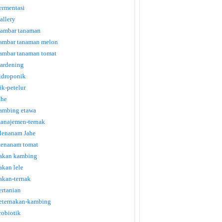
ermentasi
allery
ambar tanaman
ambar tanaman melon
ambar tanaman tomat
ardening
idroponik
tik-petelur
ahe
ambing etawa
anajemen-ternak
enanam Jahe
enanam tomat
akan kambing
akan lele
akan-ternak
ertanian
eternakan-kambing
robiotik