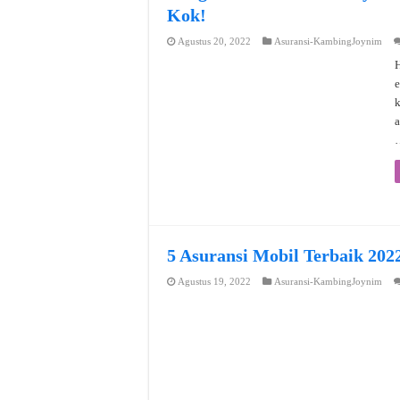
Kok!
Agustus 20, 2022
Asuransi-KambingJoynim
H
e
a
5 Asuransi Mobil Terbaik 202
Agustus 19, 2022
Asuransi-KambingJoynim