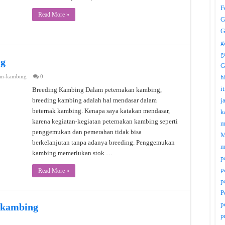
F
Read More »
G
G
g
g
ng
G
an-kambing
0
h
i
Breeding Kambing Dalam peternakan kambing,
breeding kambing adalah hal mendasar dalam
j
beternak kambing. Kenapa saya katakan mendasar,
k
karena kegiatan-kegiatan peternakan kambing seperti
m
penggemukan dan pemerahan tidak bisa
M
berkelanjutan tanpa adanya breeding. Penggemukan
m
kambing memerlukan stok …
p
p
Read More »
p
P
p
 kambing
p