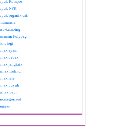
upuk Kompos
upuk NPK
upuk organik cair
uminansia
usu-kambing
anaman Polybag
eknologi
ernak ayam
ernak bebek
ernak jangkrik
ernak Kelinci
ernak lele
ernak puyuh
ernak Sapi
ncategorized
nggas