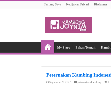
Tentang Saya
Kebijakan Privasi
Disclaimer
My Store
Pakan Ternak
Kambi
Peternakan Kambing Indon
September 9, 2022
peternakan-kambing
0