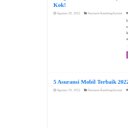
Kok!
Agustus 20, 2022
Asuransi-KambingJoynim
H
e
a
5 Asuransi Mobil Terbaik 202
Agustus 19, 2022
Asuransi-KambingJoynim