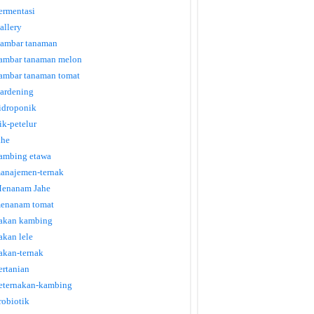
ermentasi
allery
ambar tanaman
ambar tanaman melon
ambar tanaman tomat
ardening
idroponik
tik-petelur
ahe
ambing etawa
anajemen-ternak
enanam Jahe
enanam tomat
akan kambing
akan lele
akan-ternak
ertanian
eternakan-kambing
robiotik