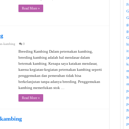
F
Read More »
G
G
g
g
ng
G
an-kambing
0
h
i
Breeding Kambing Dalam peternakan kambing,
breeding kambing adalah hal mendasar dalam
j
beternak kambing. Kenapa saya katakan mendasar,
k
karena kegiatan-kegiatan peternakan kambing seperti
m
penggemukan dan pemerahan tidak bisa
M
berkelanjutan tanpa adanya breeding. Penggemukan
m
kambing memerlukan stok …
p
p
Read More »
p
P
p
 kambing
p