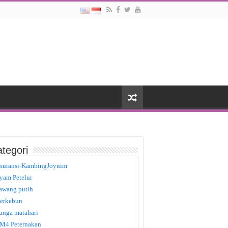
tegori
suransi-KambingJoynim
yam Petelur
awang putih
erkebun
unga matahari
M4 Peternakan