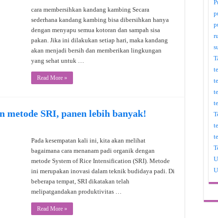
P
cara membersihkan kandang kambing Secara
p
sederhana kandang kambing bisa dibersihkan hanya
p
dengan menyapu semua kotoran dan sampah sisa
r
pakan. Jika ini dilakukan setiap hari, maka kandang
s
akan menjadi bersih dan memberikan lingkungan
T
yang sehat untuk …
t
Read More »
t
t
t
n metode SRI, panen lebih banyak!
T
t
t
Pada kesempatan kali ini, kita akan melihat
T
bagaimana cara menanam padi organik dengan
U
metode System of Rice Intensification (SRI). Metode
U
ini merupakan inovasi dalam teknik budidaya padi. Di
beberapa tempat, SRI dikatakan telah
melipatgandakan produktivitas …
Read More »