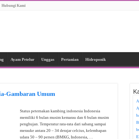
Hubungi Kami
ng
Ayam Petelur
Unggas
Pertanian
Hidroponik
Ka
esia-Gambaran Umum
A
A
Status peternakan kambing indonesia Indonesia
b
memiliki 6 bulan musim kemarau dan 6 bulan musim
B
penghujan. Temperatur rata-rata dari sabang sampai
b
merauke antara 20 – 34 derajar celcius, kelembapan
E
udara 50 – 90 persen (BMKG, Indonesia, …