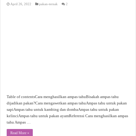
April 26, 2022
pakan-ternak
2
Table of contentsCara menghasilkan ampas tahuBisakah ampas tahu
dijadikan pakan?Cara mengawetkan ampas tahuAmpas tahu untuk pakan
sapiAmpas tahu untuk kambing dan dombaAmpas tahu untuk pakan
kelinciAmpas tahu untuk pakan ayamReferensi Cara menghasilkan ampas
tahu Ampas …
Read More »