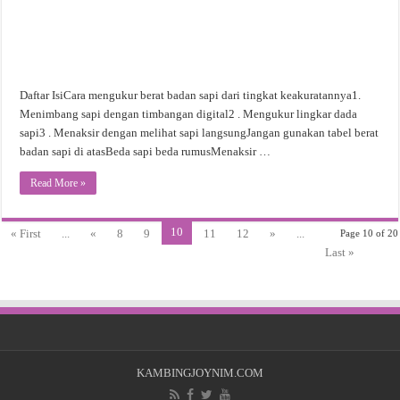
Daftar IsiCara mengukur berat badan sapi dari tingkat keakuratannya1.
Menimbang sapi dengan timbangan digital2 . Mengukur lingkar dada
sapi3 . Menaksir dengan melihat sapi langsungJangan gunakan tabel berat
badan sapi di atasBeda sapi beda rumusMenaksir …
Read More »
10
« First
...
«
8
9
11
12
»
...
Page 10 of 20
Last »
KAMBINGJOYNIM.COM