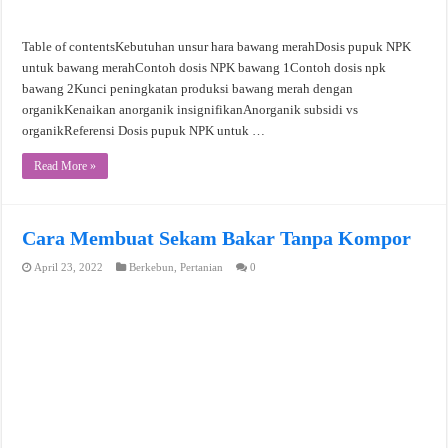
Table of contentsKebutuhan unsur hara bawang merahDosis pupuk NPK
untuk bawang merahContoh dosis NPK bawang 1Contoh dosis npk
bawang 2Kunci peningkatan produksi bawang merah dengan
organikKenaikan anorganik insignifikanAnorganik subsidi vs
organikReferensi Dosis pupuk NPK untuk …
Read More »
Cara Membuat Sekam Bakar Tanpa Kompor
April 23, 2022
Berkebun
,
Pertanian
0