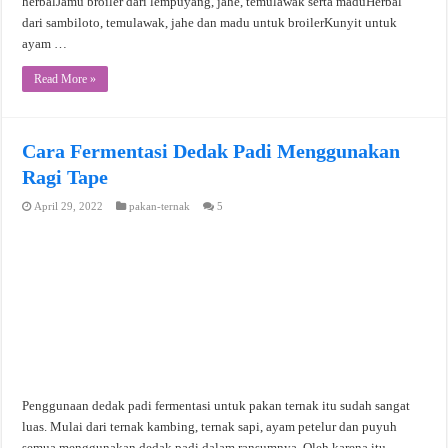
herbalJamu broiler dari lempuyang, jahe, temulawak serta maduHerbal
dari sambiloto, temulawak, jahe dan madu untuk broilerKunyit untuk
ayam …
Read More »
Cara Fermentasi Dedak Padi Menggunakan
Ragi Tape
April 29, 2022
pakan-ternak
5
Penggunaan dedak padi fermentasi untuk pakan ternak itu sudah sangat
luas. Mulai dari ternak kambing, ternak sapi, ayam petelur dan puyuh
semua menggunakan dedak padi dalam ransumnya. Oleh karena itu,