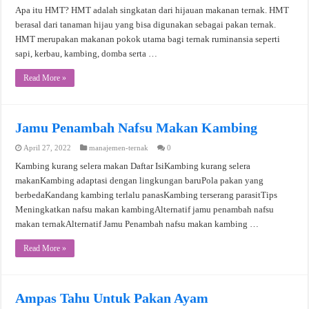
Apa itu HMT? HMT adalah singkatan dari hijauan makanan ternak. HMT
berasal dari tanaman hijau yang bisa digunakan sebagai pakan ternak.
HMT merupakan makanan pokok utama bagi ternak ruminansia seperti
sapi, kerbau, kambing, domba serta …
Read More »
Jamu Penambah Nafsu Makan Kambing
April 27, 2022
manajemen-ternak
0
Kambing kurang selera makan Daftar IsiKambing kurang selera
makanKambing adaptasi dengan lingkungan baruPola pakan yang
berbedaKandang kambing terlalu panasKambing terserang parasitTips
Meningkatkan nafsu makan kambingAlternatif jamu penambah nafsu
makan ternakAlternatif Jamu Penambah nafsu makan kambing …
Read More »
Ampas Tahu Untuk Pakan Ayam