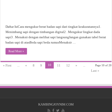
Daftar IsiCara mengukur berat badan sapi dari tingkat keakuratannya1.
Menimbang sapi dengan timbangan digital2 . Mengukur lingkar dada
sapi3 . Menaksir dengan melihat sapi langsungJangan gunakan tabel berat
badan sapi di atasBeda sapi beda rumusMenaksir …
Read More »
10
« First
...
«
8
9
11
12
»
...
Page 10 of 20
Last »
KAMBINGJOYNIM.COM