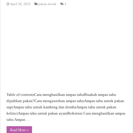
April 26, 2022
pakan-ternak
2
Table of contentsCara menghasilkan ampas tahuBisakah ampas tahu
dijadikan pakan?Cara mengawetkan ampas tahuAmpas tahu untuk pakan
sapiAmpas tahu untuk kambing dan dombaAmpas tahu untuk pakan
kelinciAmpas tahu untuk pakan ayamReferensi Cara menghasilkan ampas
tahu Ampas …
Read More »