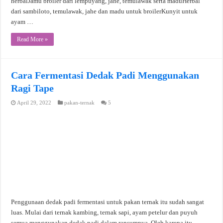
herbalJamu broiler dari lempuyang, jahe, temulawak serta maduHerbal
dari sambiloto, temulawak, jahe dan madu untuk broilerKunyit untuk
ayam …
Read More »
Cara Fermentasi Dedak Padi Menggunakan
Ragi Tape
April 29, 2022
pakan-ternak
5
Penggunaan dedak padi fermentasi untuk pakan ternak itu sudah sangat
luas. Mulai dari ternak kambing, ternak sapi, ayam petelur dan puyuh
semua menggunakan dedak padi dalam ransumnya. Oleh karena itu,