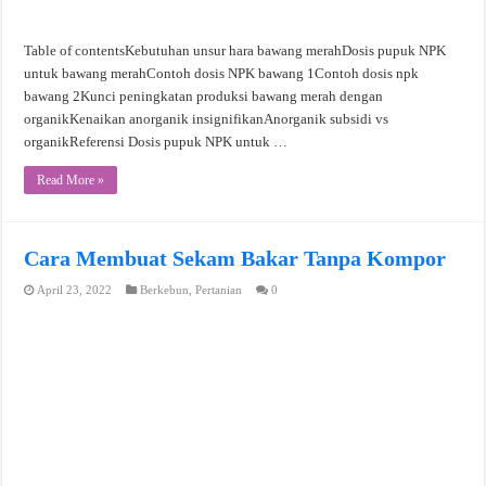
Table of contentsKebutuhan unsur hara bawang merahDosis pupuk NPK
untuk bawang merahContoh dosis NPK bawang 1Contoh dosis npk
bawang 2Kunci peningkatan produksi bawang merah dengan
organikKenaikan anorganik insignifikanAnorganik subsidi vs
organikReferensi Dosis pupuk NPK untuk …
Read More »
Cara Membuat Sekam Bakar Tanpa Kompor
April 23, 2022
Berkebun
,
Pertanian
0