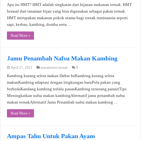
Apa itu HMT? HMT adalah singkatan dari hijauan makanan ternak. HMT
berasal dari tanaman hijau yang bisa digunakan sebagai pakan ternak.
HMT merupakan makanan pokok utama bagi ternak ruminansia seperti
sapi, kerbau, kambing, domba serta …
Read More »
Jamu Penambah Nafsu Makan Kambing
April 27, 2022
manajemen-ternak
0
Kambing kurang selera makan Daftar IsiKambing kurang selera
makanKambing adaptasi dengan lingkungan baruPola pakan yang
berbedaKandang kambing terlalu panasKambing terserang parasitTips
Meningkatkan nafsu makan kambingAlternatif jamu penambah nafsu
makan ternakAlternatif Jamu Penambah nafsu makan kambing …
Read More »
Ampas Tahu Untuk Pakan Ayam