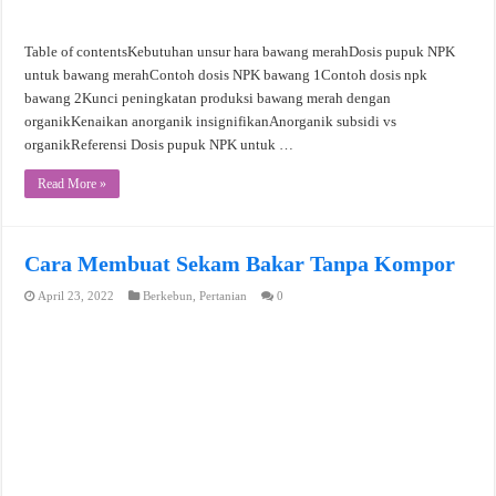
Table of contentsKebutuhan unsur hara bawang merahDosis pupuk NPK
untuk bawang merahContoh dosis NPK bawang 1Contoh dosis npk
bawang 2Kunci peningkatan produksi bawang merah dengan
organikKenaikan anorganik insignifikanAnorganik subsidi vs
organikReferensi Dosis pupuk NPK untuk …
Read More »
Cara Membuat Sekam Bakar Tanpa Kompor
April 23, 2022
Berkebun
,
Pertanian
0