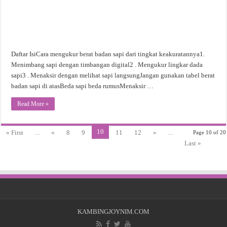
Daftar IsiCara mengukur berat badan sapi dari tingkat keakuratannya1.
Menimbang sapi dengan timbangan digital2 . Mengukur lingkar dada
sapi3 . Menaksir dengan melihat sapi langsungJangan gunakan tabel berat
badan sapi di atasBeda sapi beda rumusMenaksir …
Read More »
10
« First
...
«
8
9
11
12
»
...
Page 10 of 20
Last »
KAMBINGJOYNIM.COM