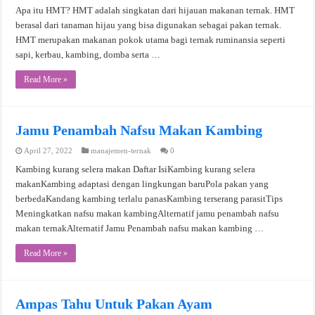
Apa itu HMT? HMT adalah singkatan dari hijauan makanan ternak. HMT
berasal dari tanaman hijau yang bisa digunakan sebagai pakan ternak.
HMT merupakan makanan pokok utama bagi ternak ruminansia seperti
sapi, kerbau, kambing, domba serta …
Read More »
Jamu Penambah Nafsu Makan Kambing
April 27, 2022
manajemen-ternak
0
Kambing kurang selera makan Daftar IsiKambing kurang selera
makanKambing adaptasi dengan lingkungan baruPola pakan yang
berbedaKandang kambing terlalu panasKambing terserang parasitTips
Meningkatkan nafsu makan kambingAlternatif jamu penambah nafsu
makan ternakAlternatif Jamu Penambah nafsu makan kambing …
Read More »
Ampas Tahu Untuk Pakan Ayam