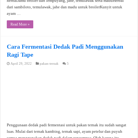
herbalJamu broiler dari lempuyang, jahe, temulawak serta maduHerbal
dari sambiloto, temulawak, jahe dan madu untuk broilerKunyit untuk
ayam …
Read More »
Cara Fermentasi Dedak Padi Menggunakan
Ragi Tape
April 29, 2022
pakan-ternak
5
Penggunaan dedak padi fermentasi untuk pakan ternak itu sudah sangat
luas. Mulai dari ternak kambing, ternak sapi, ayam petelur dan puyuh
semua menggunakan dedak padi dalam ransumnya. Oleh karena itu,