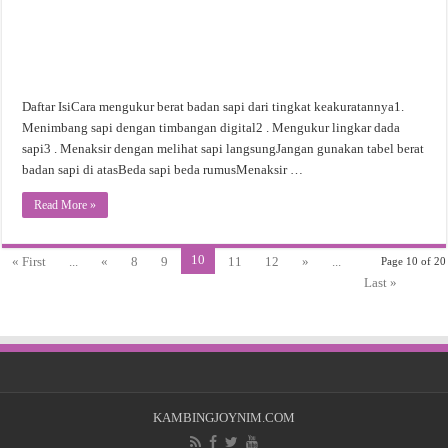
Daftar IsiCara mengukur berat badan sapi dari tingkat keakuratannya1.
Menimbang sapi dengan timbangan digital2 . Mengukur lingkar dada
sapi3 . Menaksir dengan melihat sapi langsungJangan gunakan tabel berat
badan sapi di atasBeda sapi beda rumusMenaksir …
Read More »
10
« First
...
«
8
9
11
12
»
...
Page 10 of 20
Last »
KAMBINGJOYNIM.COM