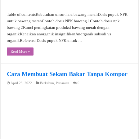
Table of contentsKebutuhan unsur hara bawang merahDosis pupuk NPK
untuk bawang merahContoh dosis NPK bawang 1Contoh dosis npk
bawang 2Kunci peningkatan produksi bawang merah dengan
organikKenaikan anorganik insignifikanAnorganik subsidi vs
organikReferensi Dosis pupuk NPK untuk …
Read More »
Cara Membuat Sekam Bakar Tanpa Kompor
April 23, 2022
Berkebun
,
Pertanian
0