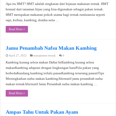
Apa itu HMT? HMT adalah singkatan dari hijauan makanan ternak. HMT
berasal dari tanaman hijau yang bisa digunakan sebagai pakan ternak.
HMT merupakan makanan pokok utama bagi ternak ruminansia seperti
sapi, kerbau, kambing, domba serta …
Read More »
Jamu Penambah Nafsu Makan Kambing
April 27, 2022
manajemen-ternak
0
Kambing kurang selera makan Daftar IsiKambing kurang selera
makanKambing adaptasi dengan lingkungan baruPola pakan yang
berbedaKandang kambing terlalu panasKambing terserang parasitTips
Meningkatkan nafsu makan kambingAlternatif jamu penambah nafsu
makan ternakAlternatif Jamu Penambah nafsu makan kambing …
Read More »
Ampas Tahu Untuk Pakan Ayam