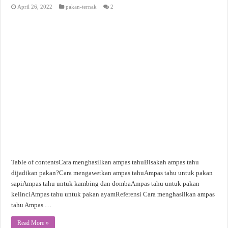
April 26, 2022
pakan-ternak
2
Table of contentsCara menghasilkan ampas tahuBisakah ampas tahu
dijadikan pakan?Cara mengawetkan ampas tahuAmpas tahu untuk pakan
sapiAmpas tahu untuk kambing dan dombaAmpas tahu untuk pakan
kelinciAmpas tahu untuk pakan ayamReferensi Cara menghasilkan ampas
tahu Ampas …
Read More »