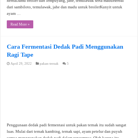
herbalJamu broiler dari lempuyang, jahe, temulawak serta maduHerbal
dari sambiloto, temulawak, jahe dan madu untuk broilerKunyit untuk
ayam …
Read More »
Cara Fermentasi Dedak Padi Menggunakan
Ragi Tape
April 29, 2022
pakan-ternak
5
Penggunaan dedak padi fermentasi untuk pakan ternak itu sudah sangat
luas. Mulai dari ternak kambing, ternak sapi, ayam petelur dan puyuh
semua menggunakan dedak padi dalam ransumnya. Oleh karena itu,