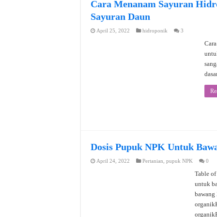
Cara Menanam Sayuran Hidro
Sayuran Daun
April 25, 2022
hidroponik
3
Cara
untu
sang
dasa
Re
Dosis Pupuk NPK Untuk Baw
April 24, 2022
Pertanian
,
pupuk NPK
0
Table o
untuk b
bawang 
organik
organik