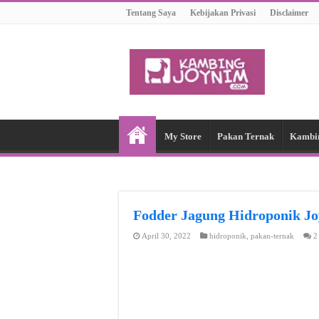
Tentang Saya
Kebijakan Privasi
Disclaimer
My Store
Pakan Ternak
Kambi
Fodder Jagung Hidroponik J
April 30, 2022
hidroponik
,
pakan-ternak
2