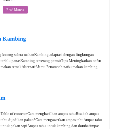
Read More »
n Kambing
g kurang selera makanKambing adaptasi dengan lingkungan
erlalu panasKambing terserang parasitTips Meningkatkan nafsu
 makan ternakAlternatif Jamu Penambah nafsu makan kambing …
am
Table of contentsCara menghasilkan ampas tahuBisakah ampas
tahu dijadikan pakan?Cara mengawetkan ampas tahuAmpas tahu
untuk pakan sapiAmpas tahu untuk kambing dan dombaAmpas