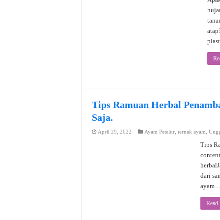
huja
tana
atap
plas
Re
Tips Ramuan Herbal Penamba
Saja.
April 29, 2022
Ayam Petelur
,
ternak ayam
,
Ung
Tips R
conten
herbalJ
dari sa
ayam 
Read