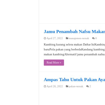
Jamu Penambah Nafsu Maka
April 27, 2022
manajemen-ternak
0
Kambing kurang selera makan Daftar IsiKambin
baruPola pakan yang berbedaKandang kambing t
makan kambingAlternatif jamu penambah nafsu
Read More »
Ampas Tahu Untuk Pakan Ay
April 26, 2022
pakan-ternak
2