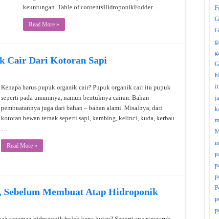
keuntungan. Table of contentsHidroponikFodder …
F
G
Read More »
G
g
g
 Cair Dari Kotoran Sapi
G
h
i
Kenapa harus pupuk organik cair? Pupuk organik cair itu pupuk
j
seperti pada umumnya, namun bentuknya cairan. Bahan
pembuatannya juga dari bahan – bahan alami. Misalnya, dari
k
kotoran hewan ternak seperti sapi, kambing, kelinci, kuda, kerbau
m
…
M
m
Read More »
p
p
p
P
, Sebelum Membuat Atap Hidroponik
p
p
ah tanaman hidroponik boleh kena hujan? Seperti apa pengaruh