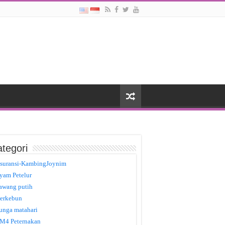
tegori
suransi-KambingJoynim
yam Petelur
awang putih
erkebun
unga matahari
M4 Peternakan