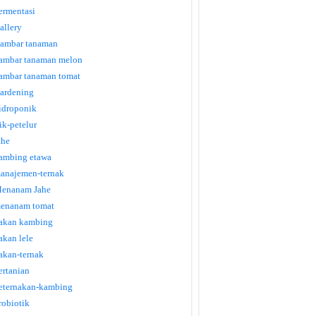
ermentasi
allery
ambar tanaman
ambar tanaman melon
ambar tanaman tomat
ardening
idroponik
tik-petelur
ahe
ambing etawa
anajemen-ternak
enanam Jahe
enanam tomat
akan kambing
akan lele
akan-ternak
ertanian
eternakan-kambing
robiotik