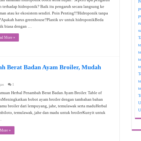
P
n terhadap hidroponik? Baik itu pengaruh secara langsung ke
p
man atau ke ekosistem sendiri. Poin Penting!!!Hidroponik tanpa
p
?Apakah harus greenhouse?Plastik uv untuk hidroponikBeda
r
tik biasa dengan …
s
T
ad More »
t
t
t
h Berat Badan Ayam Broiler, Mudah
t
T
t
gas
1
t
amuan Herbal Penambah Berat Badan Ayam Broiler. Table of
T
tsMeningkatkan bobot ayam broiler dengan tambahan bahan
U
amu broiler dari lempuyang, jahe, temulawak serta maduHerbal
U
mbiloto, temulawak, jahe dan madu untuk broilerKunyit untuk
…
 More »