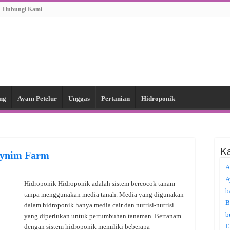
Hubungi Kami
ng
Ayam Petelur
Unggas
Pertanian
Hidroponik
Ka
oynim Farm
A
A
Hidroponik Hidroponik adalah sistem bercocok tanam
b
tanpa menggunakan media tanah. Media yang digunakan
B
dalam hidroponik hanya media cair dan nutrisi-nutrisi
b
yang diperlukan untuk pertumbuhan tanaman. Bertanam
E
dengan sistem hidroponik memiliki beberapa