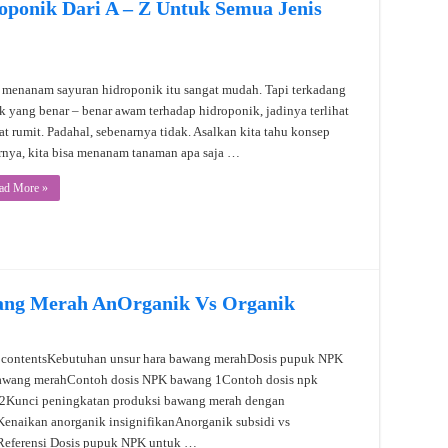
ponik Dari A – Z Untuk Semua Jenis
 menanam sayuran hidroponik itu sangat mudah. Tapi terkadang
k yang benar – benar awam terhadap hidroponik, jadinya terlihat
at rumit. Padahal, sebenarnya tidak. Asalkan kita tahu konsep
rnya, kita bisa menanam tanaman apa saja …
ad More »
ang Merah AnOrganik Vs Organik
f contentsKebutuhan unsur hara bawang merahDosis pupuk NPK
awang merahContoh dosis NPK bawang 1Contoh dosis npk
2Kunci peningkatan produksi bawang merah dengan
Kenaikan anorganik insignifikanAnorganik subsidi vs
Referensi Dosis pupuk NPK untuk …