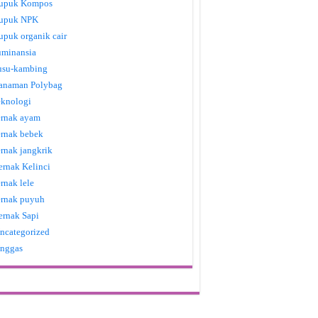
upuk Kompos
upuk NPK
upuk organik cair
uminansia
usu-kambing
anaman Polybag
eknologi
ernak ayam
ernak bebek
ernak jangkrik
ernak Kelinci
ernak lele
ernak puyuh
ernak Sapi
ncategorized
nggas