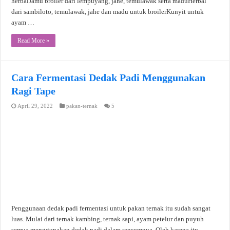
herbalJamu broiler dari lempuyang, jahe, temulawak serta maduHerbal
dari sambiloto, temulawak, jahe dan madu untuk broilerKunyit untuk
ayam …
Read More »
Cara Fermentasi Dedak Padi Menggunakan
Ragi Tape
April 29, 2022
pakan-ternak
5
Penggunaan dedak padi fermentasi untuk pakan ternak itu sudah sangat
luas. Mulai dari ternak kambing, ternak sapi, ayam petelur dan puyuh
semua menggunakan dedak padi dalam ransumnya. Oleh karena itu,