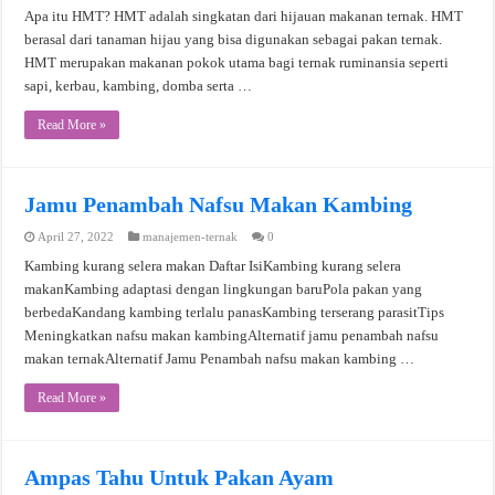
Apa itu HMT? HMT adalah singkatan dari hijauan makanan ternak. HMT
berasal dari tanaman hijau yang bisa digunakan sebagai pakan ternak.
HMT merupakan makanan pokok utama bagi ternak ruminansia seperti
sapi, kerbau, kambing, domba serta …
Read More »
Jamu Penambah Nafsu Makan Kambing
April 27, 2022
manajemen-ternak
0
Kambing kurang selera makan Daftar IsiKambing kurang selera
makanKambing adaptasi dengan lingkungan baruPola pakan yang
berbedaKandang kambing terlalu panasKambing terserang parasitTips
Meningkatkan nafsu makan kambingAlternatif jamu penambah nafsu
makan ternakAlternatif Jamu Penambah nafsu makan kambing …
Read More »
Ampas Tahu Untuk Pakan Ayam