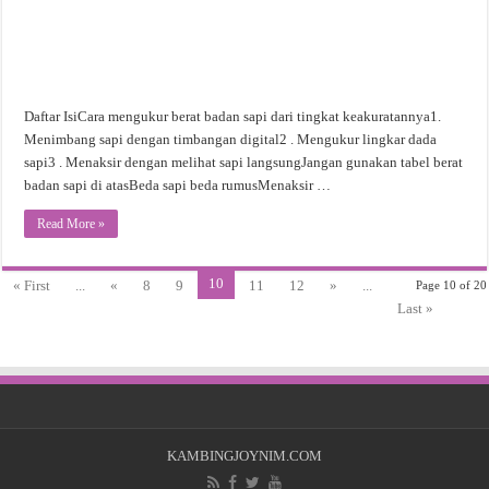
Daftar IsiCara mengukur berat badan sapi dari tingkat keakuratannya1.
Menimbang sapi dengan timbangan digital2 . Mengukur lingkar dada
sapi3 . Menaksir dengan melihat sapi langsungJangan gunakan tabel berat
badan sapi di atasBeda sapi beda rumusMenaksir …
Read More »
10
« First
...
«
8
9
11
12
»
...
Page 10 of 20
Last »
KAMBINGJOYNIM.COM