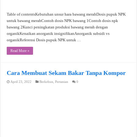
Table of contentsKebutuhan unsur hara bawang merahDosis pupuk NPK
untuk bawang merahContoh dosis NPK bawang 1Contoh dosis npk
bawang 2Kunci peningkatan produksi bawang merah dengan
organikKenaikan anorganik insignifikanAnorganik subsidi vs
organikReferensi Dosis pupuk NPK untuk …
Read More »
Cara Membuat Sekam Bakar Tanpa Kompor
April 23, 2022
Berkebun
,
Pertanian
0