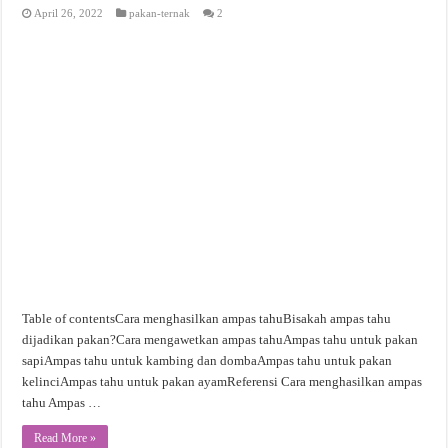
April 26, 2022
pakan-ternak
2
Table of contentsCara menghasilkan ampas tahuBisakah ampas tahu
dijadikan pakan?Cara mengawetkan ampas tahuAmpas tahu untuk pakan
sapiAmpas tahu untuk kambing dan dombaAmpas tahu untuk pakan
kelinciAmpas tahu untuk pakan ayamReferensi Cara menghasilkan ampas
tahu Ampas …
Read More »