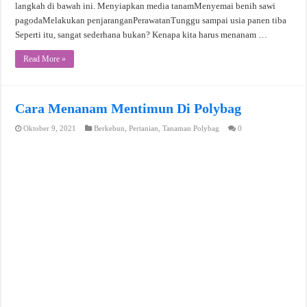
langkah di bawah ini. Menyiapkan media tanamMenyemai benih sawi
pagodaMelakukan penjaranganPerawatanTunggu sampai usia panen tiba
Seperti itu, sangat sederhana bukan? Kenapa kita harus menanam …
Read More »
Cara Menanam Mentimun Di Polybag
Oktober 9, 2021
Berkebun
,
Pertanian
,
Tanaman Polybag
0