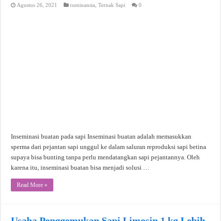
Agustus 26, 2021
ruminansia
,
Ternak Sapi
0
Inseminasi buatan pada sapi Inseminasi buatan adalah memasukkan
sperma dari pejantan sapi unggul ke dalam saluran reproduksi sapi betina
supaya bisa bunting tanpa perlu mendatangkan sapi pejantannya. Oleh
karena itu, inseminasi buatan bisa menjadi solusi …
Read More »
Usaha Penggemukan Sapi Limosin 1 kg Lebih