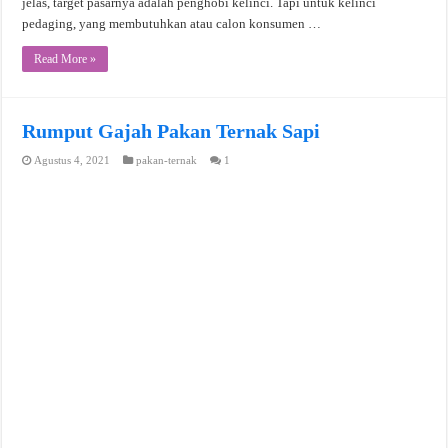
jelas, target pasarnya adalah penghobi kelinci. Tapi untuk kelinci
pedaging, yang membutuhkan atau calon konsumen …
Read More »
Rumput Gajah Pakan Ternak Sapi
Agustus 4, 2021
pakan-ternak
1