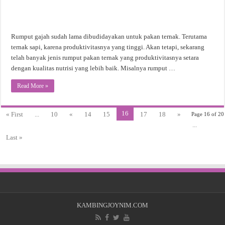
Rumput gajah sudah lama dibudidayakan untuk pakan ternak. Terutama
ternak sapi, karena produktivitasnya yang tinggi. Akan tetapi, sekarang
telah banyak jenis rumput pakan ternak yang produktivitasnya setara
dengan kualitas nutrisi yang lebih baik. Misalnya rumput …
Read More »
16
« First
...
10
«
14
15
17
18
»
Page 16 of 20
...
Last »
KAMBINGJOYNIM.COM