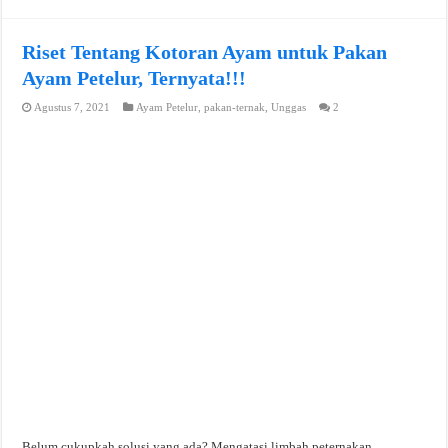
Riset Tentang Kotoran Ayam untuk Pakan
Ayam Petelur, Ternyata!!!
Agustus 7, 2021
Ayam Petelur
,
pakan-ternak
,
Unggas
2
Belum cukupkah solusi yang ada? Mengatasi limbah peternakan,