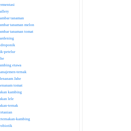
ermentasi
allery
ambar tanaman
ambar tanaman melon
ambar tanaman tomat
ardening
idroponik
tik-petelur
ahe
ambing etawa
anajemen-ternak
enanam Jahe
enanam tomat
akan kambing
akan lele
akan-ternak
ertanian
eternakan-kambing
robiotik