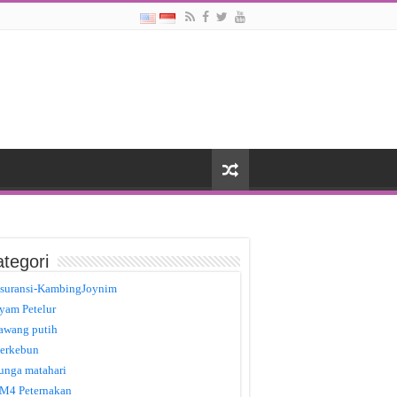
tegori
suransi-KambingJoynim
yam Petelur
awang putih
erkebun
unga matahari
M4 Peternakan