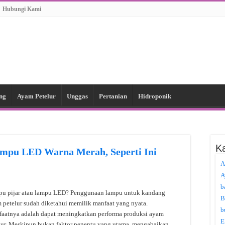
Hubungi Kami
ng
Ayam Petelur
Unggas
Pertanian
Hidroponik
Ka
ampu LED Warna Merah, Seperti Ini
A
A
b
u pijar atau lampu LED? Penggunaan lampu untuk kandang
B
 petelur sudah diketahui memilik manfaat yang nyata.
b
aatnya adalah dapat meningkatkan performa produksi ayam
E
lur. Meskipun bukan faktor penentu yang utama, mengabaikan