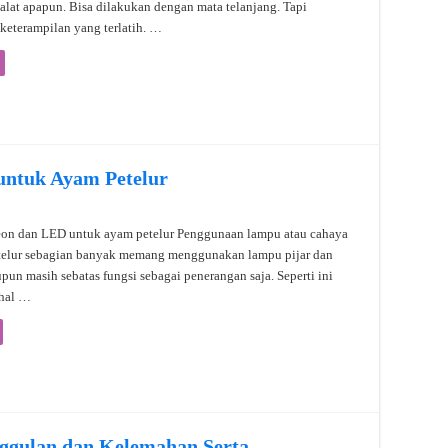
lat apapun. Bisa dilakukan dengan mata telanjang. Tapi
eterampilan yang terlatih. …
untuk Ayam Petelur
eon dan LED untuk ayam petelur Penggunaan lampu atau cahaya
telur sebagian banyak memang menggunakan lampu pijar dan
pun masih sebatas fungsi sebagai penerangan saja. Seperti ini
ahal …
ggulan dan Kelemahan Serta