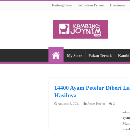
Tentang Saya
Kebijakan Privasi
Disclaimer
My Store
Pakan Ternak
Kambi
14400 Ayam Petelur Diberi L
Hasilnya
Agustus 4, 2021
Ayam Petelur
2
Lamp
ayam
Manf
pete