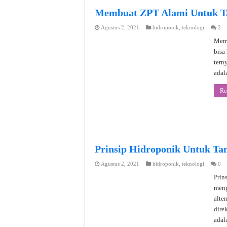
Membuat ZPT Alami Untuk T
Agustus 2, 2021
hidroponik
,
teknologi
2
Memb
bisa
tern
adal
Re
Prinsip Hidroponik Untuk T
Agustus 2, 2021
hidroponik
,
teknologi
0
Prin
meng
alte
dire
adal