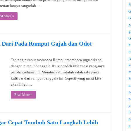
F
erian lampu sangatlah …
G
ad More »
G
g
g
G
 Dari Pada Rumput Gajah dan Odot
h
i
j
Tentang rumput mombaca Rumput mombaca juga dikenal
k
dengan rumput benggala. Itu sependek informasi yang saya
m
peroleh selama ini. Mombaca itu adalah salah satu jenis
kultivar dari rumput benggala ini. Seperti yang nanti kita
M
akan lihat, …
m
p
Read More »
p
p
P
p
gar Cepat Tumbuh Satu Langkah Lebih
p