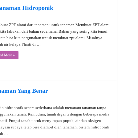
anaman Hidroponik
uat ZPT alami dari tanaman untuk tanaman Membuat ZPT alami
 kita lakukan dari bahan sederhana. Bahan yang sering kita temui
yata bisa kita pergunakan untuk membuat zpt alami. Misalnya
ah air kelapa. Nanti di …
ad More »
anaman Yang Benar
sip hidroponik secara sederhana adalah menanam tanaman tanpa
gunakan tanah. Kemudian, tanah diganti dengan beberapa media
rnatif. Fungsi tanah untuk menyimpan pupuk, air dan oksigen
kayasa supaya tetap bisa diambil oleh tanaman. Sistem hidroponik
ah …