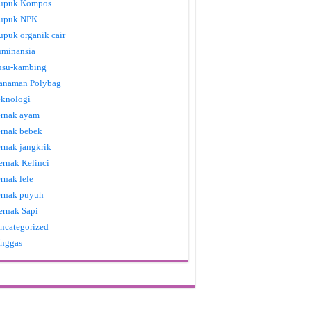
upuk Kompos
upuk NPK
upuk organik cair
uminansia
usu-kambing
anaman Polybag
eknologi
ernak ayam
ernak bebek
ernak jangkrik
ernak Kelinci
ernak lele
ernak puyuh
ernak Sapi
ncategorized
nggas