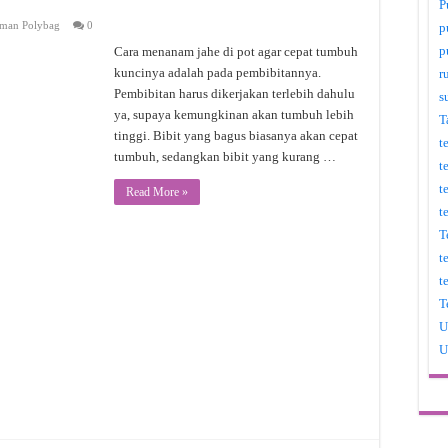
P
man Polybag
0
p
p
Cara menanam jahe di pot agar cepat tumbuh
kuncinya adalah pada pembibitannya.
r
Pembibitan harus dikerjakan terlebih dahulu
s
ya, supaya kemungkinan akan tumbuh lebih
T
tinggi. Bibit yang bagus biasanya akan cepat
t
tumbuh, sedangkan bibit yang kurang …
t
t
Read More »
t
T
t
t
T
U
U