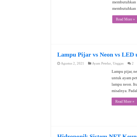
membutuhkan a
membutuhkan k
Read More »
Lampu Pijar vs Neon vs LED 
Agustus 2, 2021
Ayam Petelur
,
Unggas
2
Lampu pijar, n
untuk ayam pe
lampu neon. Itu
misalnya. Pad
Read More »
Hidroponik Sistem NFT Keun