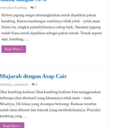
peternakan-kambing
0
Klobot jagung sangat memungkinkan untuk dijadikan pakan
kambing. Karena kandungan nutrisinya tidak jelek – jelek amat.
Selain itu, tingkat palatabilitasnya cukup baik. Tanaman jagung
sudah biasa untuk dijadikan sebagai pakan ternak. Ternak seperti
sapi, kambing, …
Read More »
Mujarab dengan Asap Cair
-kambing
,
ruminansia
0
Obat kambing kudisan Obat kambing kudisan bisa menggunakan
beberapa obat alternatif yang khasiatnya tidak main – main.
Misalnya, Oli bekas yang dicampur belerang. Ramuan tersebut
sudah lama dikenal dan banyak yang membuktikannya. Penyakit
kambing yang …
Read More »