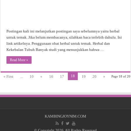
Postingan kali ini melanjutkan postingan saya sebelumnya yaitu herbal
untuk ternak. Jika belum membacanya, silahkan baca terlebih dahulu. Ini
link artikelnya. Penggunaan obat herbal untuk ternak. Herbal dan
Kekebalan Tubuh Banyak studi yang menunjukkan bahwa …
Read More »
18
« First
...
10
«
16
17
19
20
»
Page 18 of 20
KAMBINGJOYNIM.COM
© Copyright 2026, All Rights Reserved