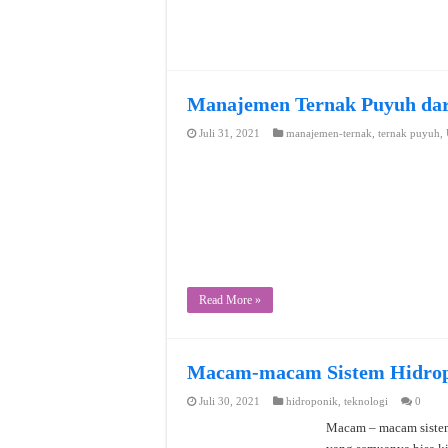
Manajemen Ternak Puyuh dar
Juli 31, 2021
manajemen-ternak
,
ternak puyuh
,
Read More »
Macam-macam Sistem Hidro
Juli 30, 2021
hidroponik
,
teknologi
0
Macam – macam sistem