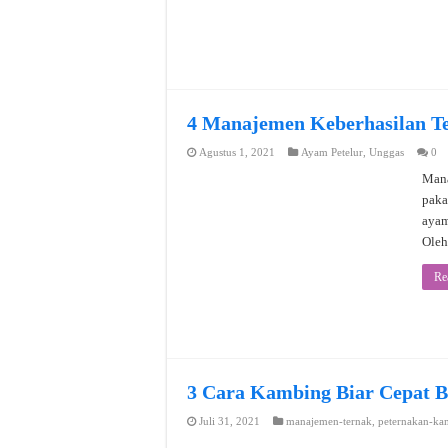
4 Manajemen Keberhasilan T
Agustus 1, 2021
Ayam Petelur
,
Unggas
0
Mana
paka
ayam
Oleh
Re
3 Cara Kambing Biar Cepat B
Juli 31, 2021
manajemen-ternak
,
peternakan-ka