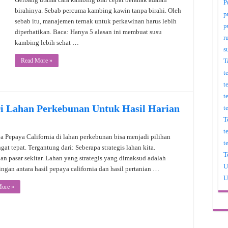
P
birahinya. Sebab percuma kambing kawin tanpa birahi. Oleh
p
sebab itu, manajemen ternak untuk perkawinan harus lebih
p
diperhatikan. Baca: Hanya 5 alasan ini membuat susu
r
kambing lebih sehat …
s
Read More »
T
t
t
t
Di Lahan Perkebunan Untuk Hasil Harian
t
T
t
 Pepaya California di lahan perkebunan bisa menjadi pilihan
t
gat tepat. Tergantung dari: Seberapa strategis lahan kita.
T
n pasar sekitar. Lahan yang strategis yang dimaksud adalah
U
ngan antara hasil pepaya california dan hasil pertanian …
U
ore »