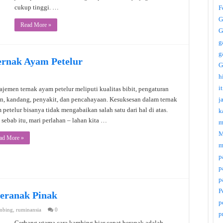
cukup tinggi. …
F
G
Read More »
G
g
g
ernak Ayam Petelur
G
h
i
jemen ternak ayam petelur meliputi kualitas bibit, pengaturan
n, kandang, penyakit, dan pencahayaan. Kesuksesan dalam ternak
j
 petelur bisanya tidak mengabaikan salah satu dari hal di atas.
k
 sebab itu, mari perlahan – lahan kita …
m
M
ad More »
m
p
p
p
P
eranak Pinak
p
mbing
,
ruminansia
0
p
Gerbang utama cara kambing biar cepat beranak adalah