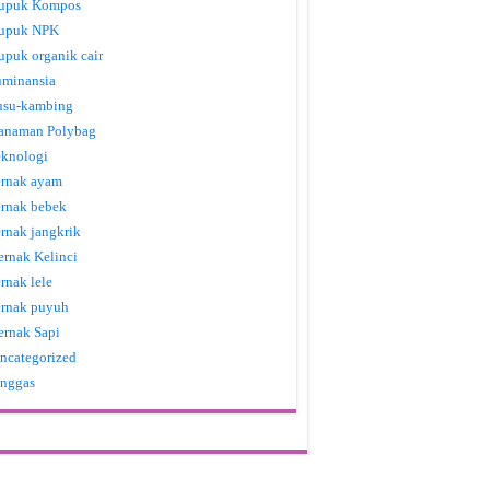
upuk Kompos
upuk NPK
upuk organik cair
uminansia
usu-kambing
anaman Polybag
eknologi
ernak ayam
ernak bebek
ernak jangkrik
ernak Kelinci
ernak lele
ernak puyuh
ernak Sapi
ncategorized
nggas