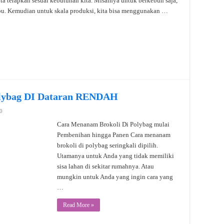
ta terapkan sesuai kebutuhan kita. Misalnya untuk berkebun saja,
bu. Kemudian untuk skala produksi, kita bisa menggunakan …
olybag DI Dataran RENDAH
0
Cara Menanam Brokoli Di Polybag mulai
Pembenihan hingga Panen Cara menanam
brokoli di polybag seringkali dipilih.
Utamanya untuk Anda yang tidak memiliki
sisa lahan di sekitar rumahnya. Atau
mungkin untuk Anda yang ingin cara yang
…
Read More »