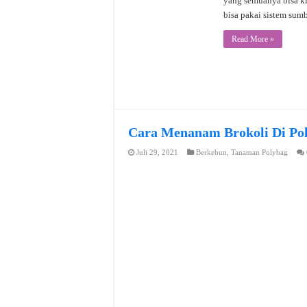
yang semuanya bisa ki
bisa pakai sistem sum
Read More »
Cara Menanam Brokoli Di P
Juli 29, 2021
Berkebun
,
Tanaman Polybag