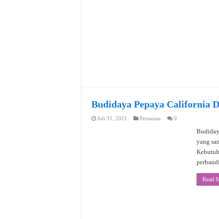
Budidaya Pepaya California 
Juli 31, 2021
Pertanian
0
Budidaya
yang san
Kebutuha
perbandi
Read M