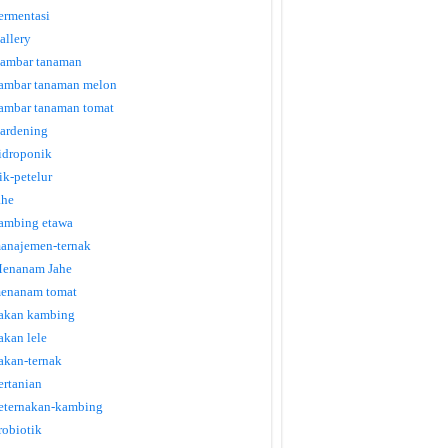
ermentasi
allery
ambar tanaman
ambar tanaman melon
ambar tanaman tomat
ardening
idroponik
tik-petelur
ahe
ambing etawa
anajemen-ternak
enanam Jahe
enanam tomat
akan kambing
akan lele
akan-ternak
ertanian
eternakan-kambing
robiotik