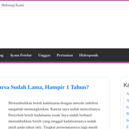
Hubungi Kami
ng
Ayam Petelur
Unggas
Pertanian
Hidroponik
Ka
rsa Sudah Lama, Hampir 1 Tahun?
A
A
Menumbuhkan benih kadaluarsa dengan metode imbibisi
b
sangatlah memungkinkan. Karena saya sudah mencobanya.
B
Penyebab benih kadaluarsa rusak Saya sudah berhasil
b
menumbuhkan benih yang tanggal kadaluarsanya sudah
E
jatuh pada tahun lalu. Tingkat persemaiannya juga masih