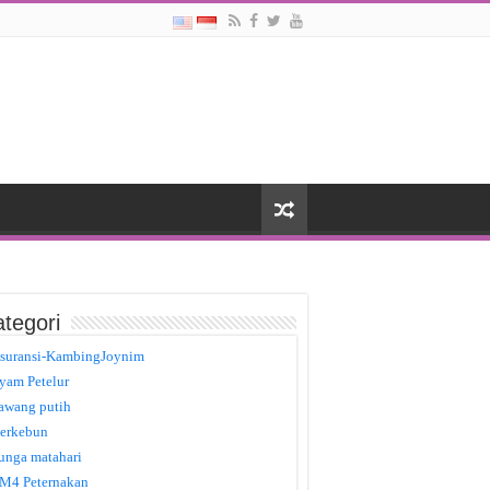
tegori
suransi-KambingJoynim
yam Petelur
awang putih
erkebun
unga matahari
M4 Peternakan