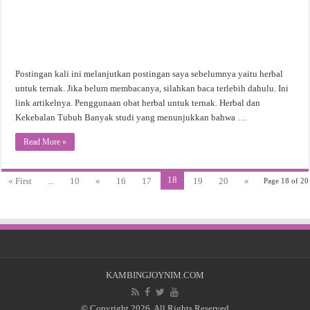
Postingan kali ini melanjutkan postingan saya sebelumnya yaitu herbal
untuk ternak. Jika belum membacanya, silahkan baca terlebih dahulu. Ini
link artikelnya. Penggunaan obat herbal untuk ternak. Herbal dan
Kekebalan Tubuh Banyak studi yang menunjukkan bahwa …
Read More »
18
« First
...
10
«
16
17
19
20
»
Page 18 of 20
KAMBINGJOYNIM.COM
© Copyright 2026, All Rights Reserved