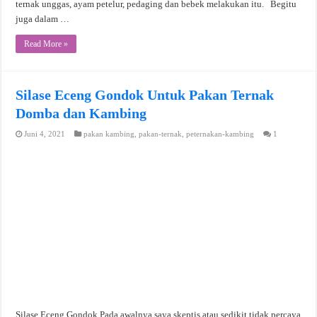
ternak unggas, ayam petelur, pedaging dan bebek melakukan itu. Begitu
juga dalam …
Read More »
Silase Eceng Gondok Untuk Pakan Ternak
Domba dan Kambing
Juni 4, 2021
pakan kambing
,
pakan-ternak
,
peternakan-kambing
1
Silase Eceng Gondok Pada awalnya saya skeptis atau sedikit tidak percaya