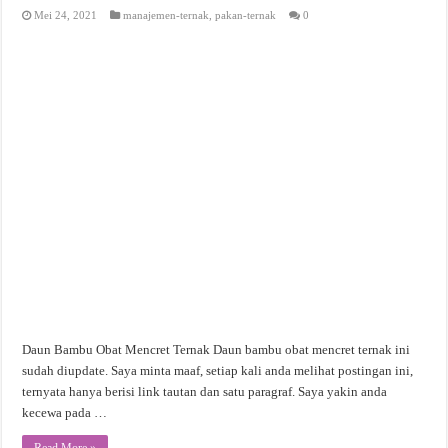
Mei 24, 2021
manajemen-ternak
,
pakan-ternak
0
Daun Bambu Obat Mencret Ternak Daun bambu obat mencret ternak ini
sudah diupdate. Saya minta maaf, setiap kali anda melihat postingan ini,
ternyata hanya berisi link tautan dan satu paragraf. Saya yakin anda
kecewa pada …
Read More »