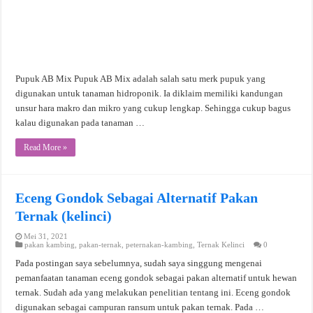
Pupuk AB Mix Pupuk AB Mix adalah salah satu merk pupuk yang
digunakan untuk tanaman hidroponik. Ia diklaim memiliki kandungan
unsur hara makro dan mikro yang cukup lengkap. Sehingga cukup bagus
kalau digunakan pada tanaman …
Read More »
Eceng Gondok Sebagai Alternatif Pakan
Ternak (kelinci)
Mei 31, 2021
pakan kambing
,
pakan-ternak
,
peternakan-kambing
,
Ternak Kelinci
0
Pada postingan saya sebelumnya, sudah saya singgung mengenai
pemanfaatan tanaman eceng gondok sebagai pakan alternatif untuk hewan
ternak. Sudah ada yang melakukan penelitian tentang ini. Eceng gondok
digunakan sebagai campuran ransum untuk pakan ternak. Pada …