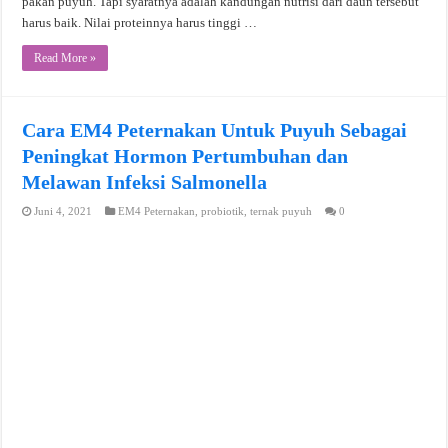
pakan puyuh. Tapi syaratnya adalah kandungan nutrisi dari daun tersebut
harus baik. Nilai proteinnya harus tinggi …
Read More »
Cara EM4 Peternakan Untuk Puyuh Sebagai
Peningkat Hormon Pertumbuhan dan
Melawan Infeksi Salmonella
Juni 4, 2021
EM4 Peternakan
,
probiotik
,
ternak puyuh
0