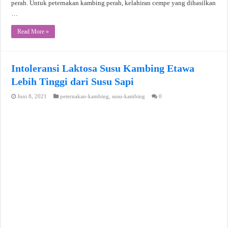
perah. Untuk peternakan kambing perah, kelahiran cempe yang dihasilkan
…
Read More »
Intoleransi Laktosa Susu Kambing Etawa
Lebih Tinggi dari Susu Sapi
Juni 8, 2021
peternakan-kambing
,
susu-kambing
0